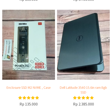
Enclosure SSD M2 NVME , Case
Dell Latitude 3540 15.6in ram 8gb
SSD
Rp 135.000
Rp 2.385.000