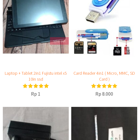
sold out
Laptop + Tablet 2in1 Fujistu intel x5
Card Reader 4in1 ( Micro, MMC, SD
10in ssd
Card )
Rp 1
Rp 8.000