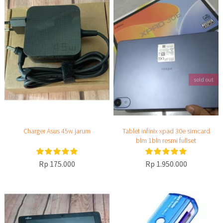
sold out
Charger Asus 45w jarum
Tablet infinix xpad 30e simcard
blm 1bln resmi fullset
Rp 175.000
Rp 1.950.000