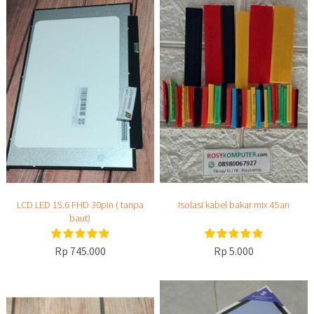
LCD LED 15.6 FHD 30pin ( tanpa
Isolasi kabel bakar mix 45an
baut)
Rp 745.000
Rp 5.000