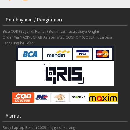
Pembayaran / Pengiriman
Bisa COD (Bayar di Rumah) Belum termasuk biaya Ongkir
Order Via MAXIM, GRAB Asisten atau GOSHOP (GOJEK) juga bisa
Langsung ke Toko.
Alamat
Rosy Laptop Berdiri 2009 hingga sekarang