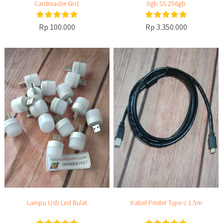
Cardreader 6in1
8gb SS 256gb
Rp 100.000
Rp 3.350.000
Lampu Usb Led Bulat
Kabel Printer Type c 1.5m