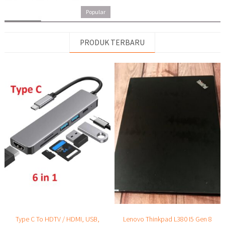
Popular
PRODUK TERBARU
LCD LED Laptop 14.0″ Tebal 40 pin
Rp 395.000
lihat semua produk popular
Type C To HDTV / HDMI, USB,
Lenovo Thinkpad L380 I5 Gen 8