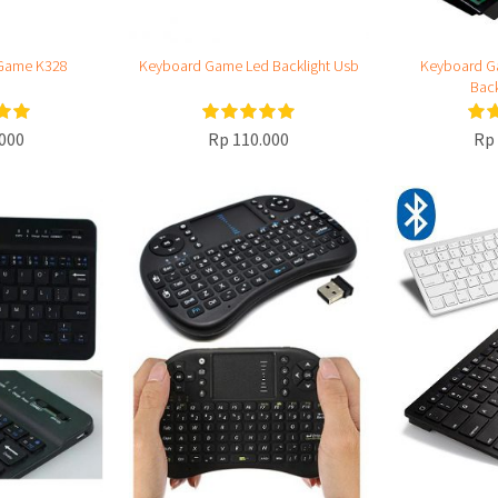
Game K328
Keyboard Game Led Backlight Usb
Keyboard G
Back
000
Rp 110.000
Rp 