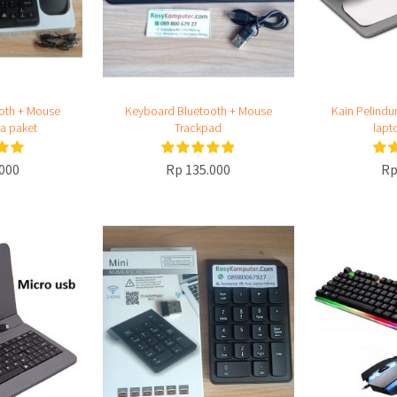
oth + Mouse
Keyboard Bluetooth + Mouse
Kain Pelindu
la paket
Trackpad
lapt
000
Rp 135.000
Rp