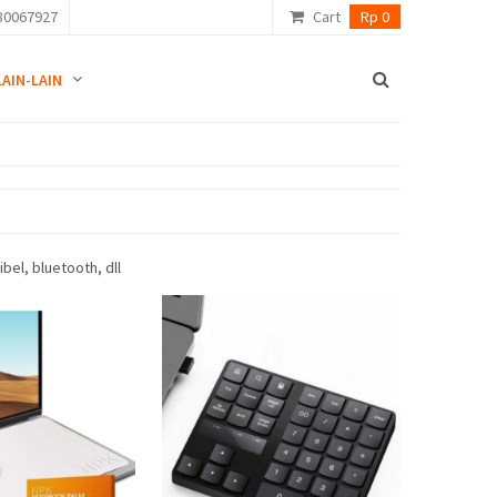
80067927
Cart
Rp 0
LAIN-LAIN
el, bluetooth, dll