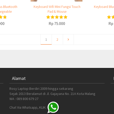
ss Bluetooth
Keyboard Wifi Mini Fungsi Touch
Keyboard Blu
argeable
Pad & Mouse
000
Rp 75.000
Rp 
1
2
Alamat
Rosy Laptop Berdiri 2009 hingga sekarang
Sejak 2013 Beralamat di Jl. Gajayana No. 21A Kota Malang
WA : 089 800 679 27
Chat Via Whatsapp, KLIK: