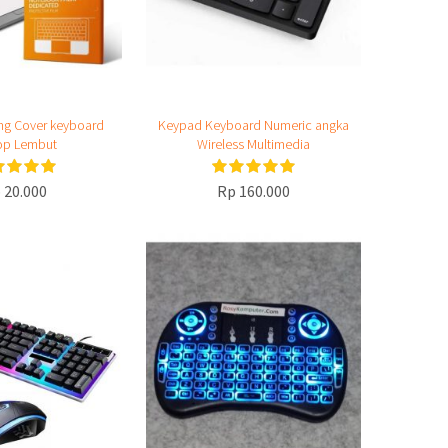
ng Cover keyboard
Keypad Keyboard Numeric angka
op Lembut
Wireless Multimedia
 20.000
Rp 160.000