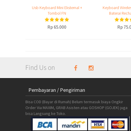
Usb Keyboard Mini Eksternal +
Keyboard Wirele
Tombol FN
Baterai Rech
Rp 65.000
Rp 75.
Find Us on
Pembayaran / Pengiriman
Bisa COD (Bayar di Rumah) Belum termasuk biaya Ongkir
Order Via MAXIM, GRAB Asisten atau GOSHOP (GOJEK) juga
bisa Langsung ke Toko.