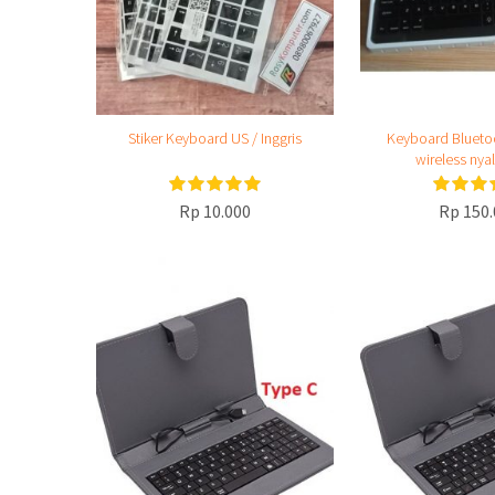
Stiker Keyboard US / Inggris
Keyboard Blueto
wireless nya
Rp 10.000
Rp 150.