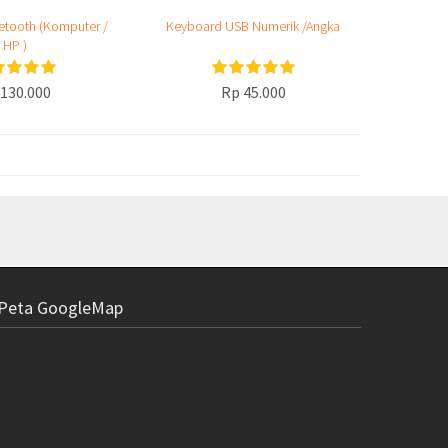
etooth (Komputer /
Keyboard USB Numerik /Angka
HP )
130.000
Rp 45.000
Peta GoogleMap