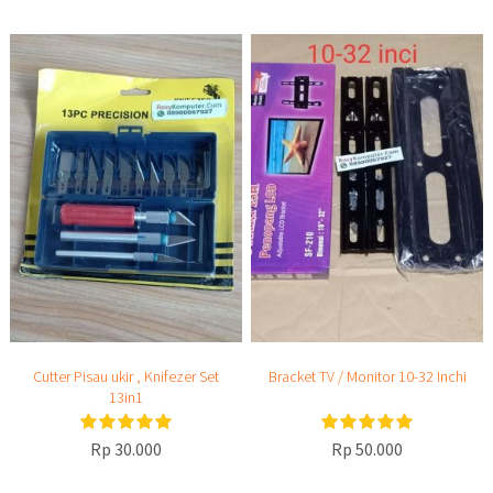
Cutter Pisau ukir , Knifezer Set
Bracket TV / Monitor 10-32 Inchi
13in1
Rp 30.000
Rp 50.000