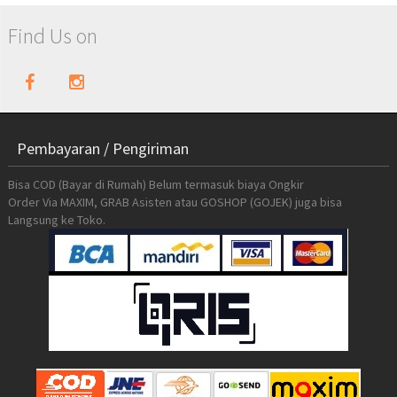
Find Us on
Pembayaran / Pengiriman
Bisa COD (Bayar di Rumah) Belum termasuk biaya Ongkir
Order Via MAXIM, GRAB Asisten atau GOSHOP (GOJEK) juga bisa
Langsung ke Toko.