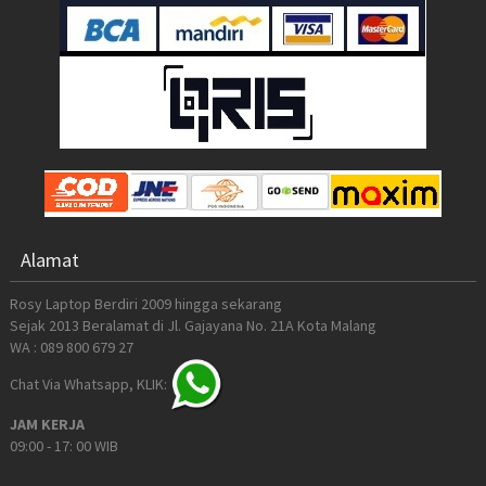
Alamat
Rosy Laptop Berdiri 2009 hingga sekarang
Sejak 2013 Beralamat di Jl. Gajayana No. 21A Kota Malang
WA : 089 800 679 27
Chat Via Whatsapp, KLIK:
JAM KERJA
09:00 - 17: 00 WIB