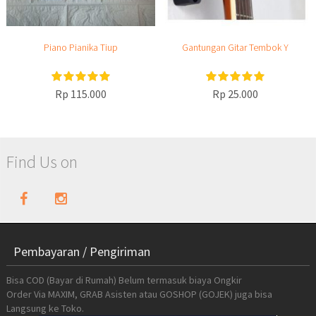
Piano Pianika Tiup
Gantungan Gitar Tembok Y
Rp 115.000
Rp 25.000
Find Us on
Pembayaran / Pengiriman
Bisa COD (Bayar di Rumah) Belum termasuk biaya Ongkir
Order Via MAXIM, GRAB Asisten atau GOSHOP (GOJEK) juga bisa
Langsung ke Toko.