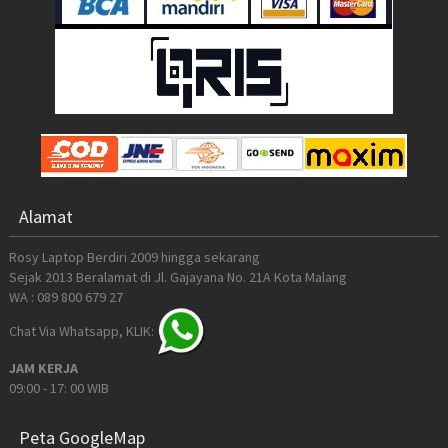
Alamat
Rosy Laptop Berdiri 2009 hingga sekarang
Sejak 2013 Beralamat di Jl. Gajayana No. 21A Kota Malang
WA : 089 800 679 27
Chat Via Whatsapp, KLIK:
JAM KERJA
09:00 - 17: 00 WIB
Peta GoogleMap