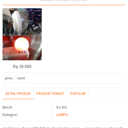
Rp 30.000
prev
next
DETAIL PRODUK
PRODUK TERKAIT
POPULAR
Detail Produk
Berat
:
0.1 KG
Kategori
:
LAMPU