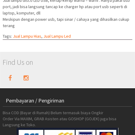
Jual lampu disco LED USB, kerlap-kerlip warna – warni . Hanya pakai usb
port, jadi bisa langsung tancap ke charger hp atau port usb seperti di
laptop, komputer, dll
Meskipun dengan power usb, tapi sinar / cahaya yang dihasilkan cukup
terang
Tags:
Jual Lampu Hias
,
Jual Lampu Led
Find Us on
Pembayaran / Pengiriman
Bisa COD (Bayar di Rumah) Belum termasuk biaya Ongkir
Order Via MAXIM, GRAB Asisten atau GOSHOP (GOJEK) juga bisa
Langsung ke Toko.