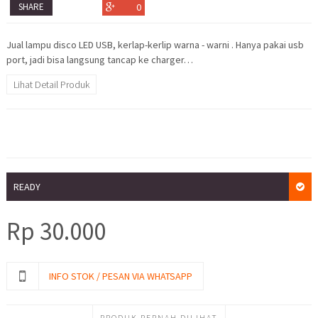
SHARE
0
Jual lampu disco LED USB, kerlap-kerlip warna - warni . Hanya pakai usb
port, jadi bisa langsung tancap ke charger…
Lihat Detail Produk
READY
Rp
30.000
INFO STOK / PESAN VIA WHATSAPP
PRODUK PERNAH DILIHAT