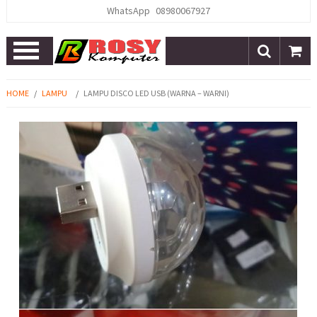
WhatsApp
08980067927
Open
Menu
HOME
/
LAMPU
/
LAMPU DISCO LED USB (WARNA – WARNI)