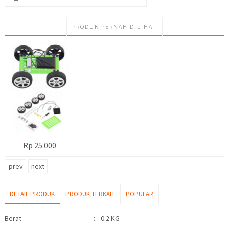
PRODUK PERNAH DILIHAT
Rp 25.000
prev
next
DETAIL PRODUK
PRODUK TERKAIT
POPULAR
Detail Produk
Berat
:
0.2 KG