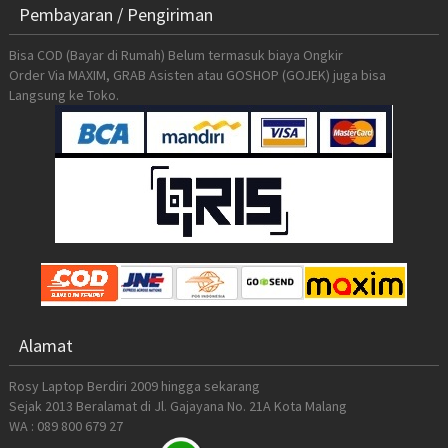
Pembayaran / Pengiriman
Bisa COD (Bayar di Rumah) Belum termasuk biaya Ongkir
Order Via MAXIM, GRAB Asisten atau GOSHOP (GOJEK) juga bisa
Langsung ke Toko.
Alamat
Rosy Laptop Berdiri 2009 hingga sekarang
Sejak 2013 Beralamat di Jl. Gajayana No. 21A Kota Malang
WA : 089 800 679 27