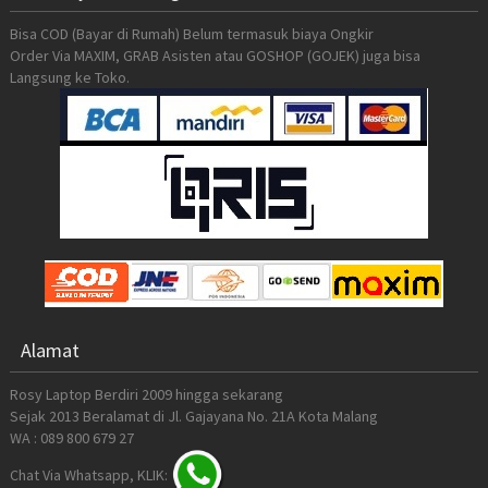
Bisa COD (Bayar di Rumah) Belum termasuk biaya Ongkir
Order Via MAXIM, GRAB Asisten atau GOSHOP (GOJEK) juga bisa
Langsung ke Toko.
Alamat
Rosy Laptop Berdiri 2009 hingga sekarang
Sejak 2013 Beralamat di Jl. Gajayana No. 21A Kota Malang
WA : 089 800 679 27
Chat Via Whatsapp, KLIK: