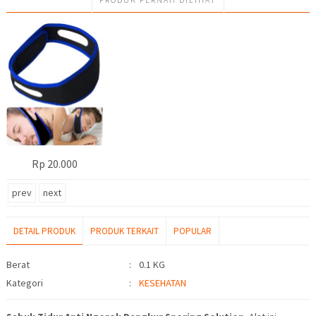
Rp 20.000
prev
next
DETAIL PRODUK
PRODUK TERKAIT
POPULAR
Detail Produk
Berat
:
0.1 KG
Kategori
:
KESEHATAN