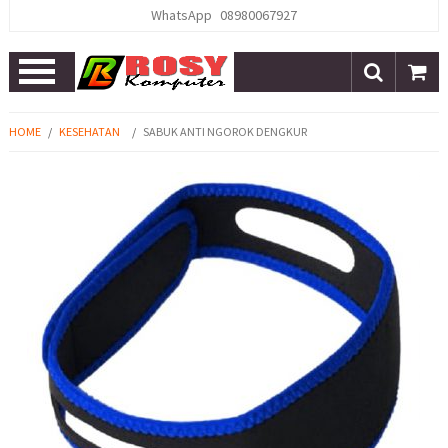
WhatsApp
08980067927
Open
Menu
HOME
/
KESEHATAN
/
SABUK ANTI NGOROK DENGKUR