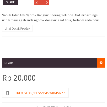
SHARE
0
Sabuk Tidur Anti Ngorok Dengkur Snoring Solution. Alat ini berfungsi
untuk mencegah anda ngorok dengkur saat tidur, terlebih anda tidur…
Lihat Detail Produk
READY
Rp
20.000
INFO STOK / PESAN VIA WHATSAPP
PRODUK PERNAH DILIHAT