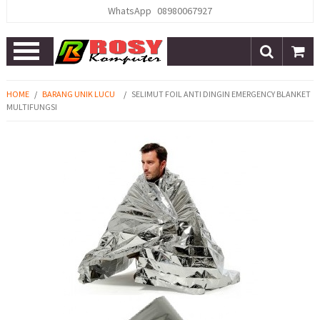
WhatsApp
08980067927
Open
Menu
HOME
/
BARANG UNIK LUCU
/
SELIMUT FOIL ANTI DINGIN EMERGENCY BLANKET
MULTIFUNGSI