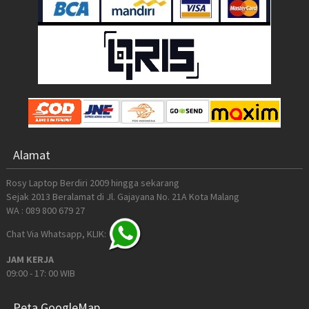
Alamat
Rosy Laptop Berdiri 2009 hingga sekarang
Sejak 2013 Beralamat di Jl. Gajayana No. 21A Kota Malang
WA : 089 800 679 27
Chat Via Whatsapp, KLIK:
JAM KERJA
09:00 - 17: 00 WIB
Peta GoogleMap