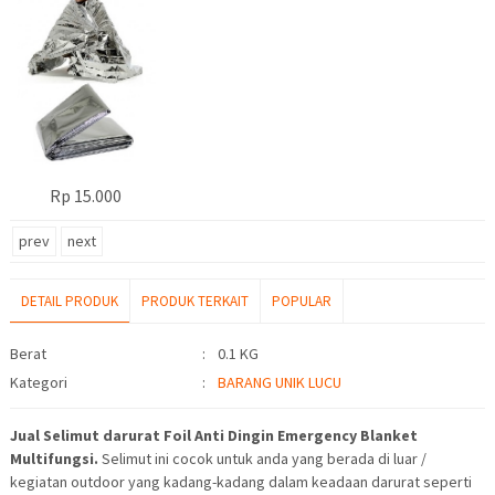
Rp 15.000
prev
next
DETAIL PRODUK
PRODUK TERKAIT
POPULAR
Detail Produk
Berat
:
0.1 KG
Kategori
:
BARANG UNIK LUCU
Jual Selimut darurat Foil Anti Dingin Emergency Blanket
Multifungsi.
Selimut ini cocok untuk anda yang berada di luar /
kegiatan outdoor yang kadang-kadang dalam keadaan darurat seperti