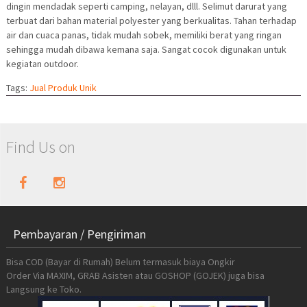
dingin mendadak seperti camping, nelayan, dlll. Selimut darurat yang
terbuat dari bahan material polyester yang berkualitas. Tahan terhadap
air dan cuaca panas, tidak mudah sobek, memiliki berat yang ringan
sehingga mudah dibawa kemana saja. Sangat cocok digunakan untuk
kegiatan outdoor.
Tags:
Jual Produk Unik
Find Us on
Pembayaran / Pengiriman
Bisa COD (Bayar di Rumah) Belum termasuk biaya Ongkir
Order Via MAXIM, GRAB Asisten atau GOSHOP (GOJEK) juga bisa
Langsung ke Toko.