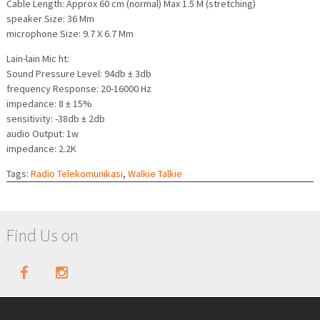
Cable Length: Approx 60 cm (normal) Max 1.5 M (stretching)
speaker Size: 36 Mm
microphone Size: 9.7 X 6.7 Mm
Lain-lain Mic ht:
Sound Pressure Level: 94db ± 3db
frequency Response: 20-16000 Hz
impedance: 8 ± 15%
sensitivity: -38db ± 2db
audio Output: 1w
impedance: 2.2K
Tags:
Radio Telekomunikasi
,
Walkie Talkie
Find Us on