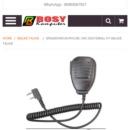
WhatsApp
08980067927
Open
Menu
HOME
/
WALKIE TALKIE
/
SPEAKER MICROPHONE / MIC EKSTERNAL HT WALKIE
TALKIE