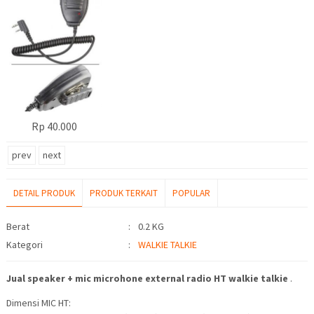
Rp 40.000
prev
next
DETAIL PRODUK
PRODUK TERKAIT
POPULAR
Detail Produk
Berat
:
0.2 KG
Kategori
:
WALKIE TALKIE
Jual speaker + mic microhone external radio HT walkie talkie
.
Dimensi MIC HT: