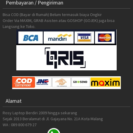
Pembayaran / Pengiriman
Bisa COD (Bayar di Rumah) Belum termasuk biaya Ongkir
Order Via MAXIM, GRAB Asisten atau GOSHOP (GOJEK) juga bisa
Langsung ke Toko.
Alamat
Rosy Laptop Berdiri 2009 hingga sekarang
Sejak 2013 Beralamat di Jl. Gajayana No. 21A Kota Malang
WA : 089 800 679 27