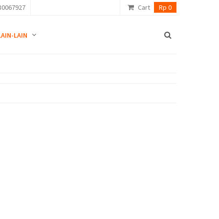
80067927
Cart
Rp 0
LAIN-LAIN