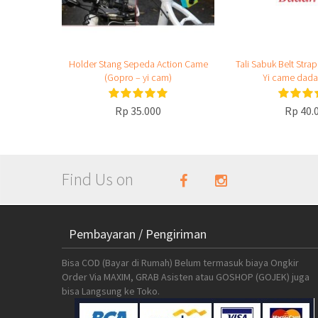
Holder Stang Sepeda Action Came
Tali Sabuk Belt Str
(Gopro – yi cam)
Yi came dada
Rp 35.000
Rp 40.
Find Us on
Pembayaran / Pengiriman
Bisa COD (Bayar di Rumah) Belum termasuk biaya Ongkir
Order Via MAXIM, GRAB Asisten atau GOSHOP (GOJEK) juga
bisa Langsung ke Toko.