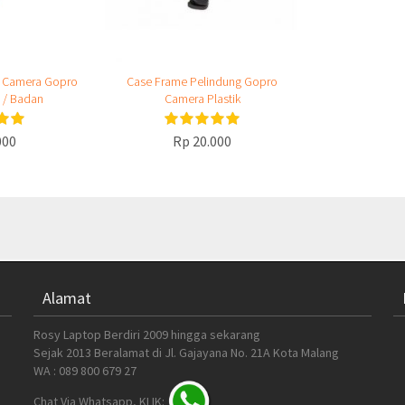
ap Camera Gopro
Case Frame Pelindung Gopro
 / Badan
Camera Plastik
000
Rp 20.000
Alamat
Rosy Laptop Berdiri 2009 hingga sekarang
Sejak 2013 Beralamat di Jl. Gajayana No. 21A Kota Malang
WA : 089 800 679 27
Chat Via Whatsapp, KLIK: