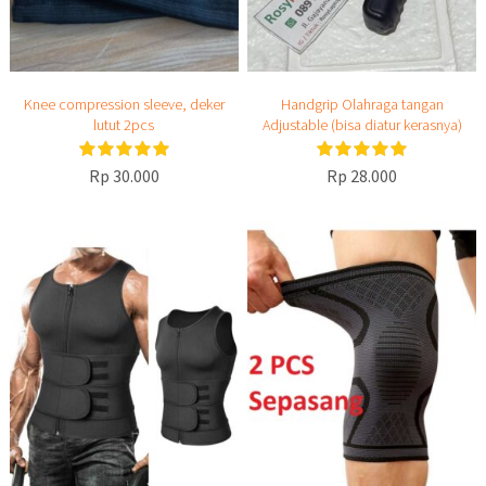
Knee compression sleeve, deker
Handgrip Olahraga tangan
lutut 2pcs
Adjustable (bisa diatur kerasnya)
Rp 30.000
Rp 28.000