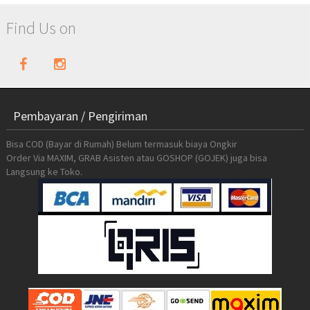
Find Us on
Pembayaran / Pengiriman
Bisa COD (Bayar di Rumah) Belum termasuk biaya Ongkir
Order Via MAXIM, GRAB Asisten atau GOSHOP (GOJEK) juga bisa
Langsung ke Toko.