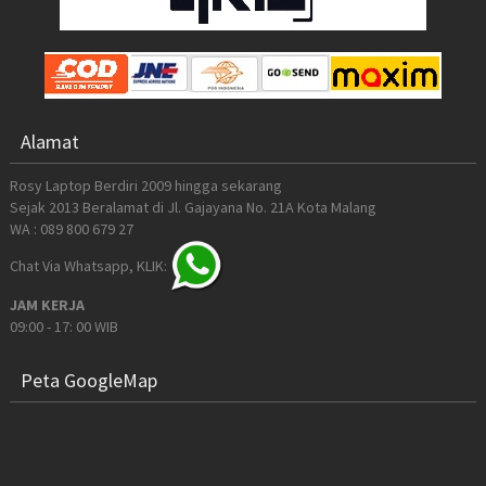
Alamat
Rosy Laptop Berdiri 2009 hingga sekarang
Sejak 2013 Beralamat di Jl. Gajayana No. 21A Kota Malang
WA : 089 800 679 27
Chat Via Whatsapp, KLIK:
JAM KERJA
09:00 - 17: 00 WIB
Peta GoogleMap