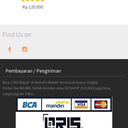
Rp 120.000
Find Us on
Pembayaran / Pengiriman
Bisa COD (Bayar di Rumah) Belum termasuk biaya Ongkir
Order Via MAXIM, GRAB Asisten atau GOSHOP (GOJEK) juga bisa
Langsung ke Toko.