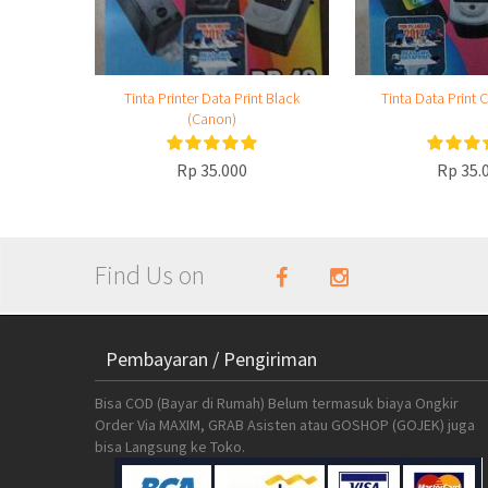
Tinta Printer Data Print Black
Tinta Data Print
(Canon)
Rp 35.000
Rp 35.
Find Us on
Pembayaran / Pengiriman
Bisa COD (Bayar di Rumah) Belum termasuk biaya Ongkir
Order Via MAXIM, GRAB Asisten atau GOSHOP (GOJEK) juga
bisa Langsung ke Toko.