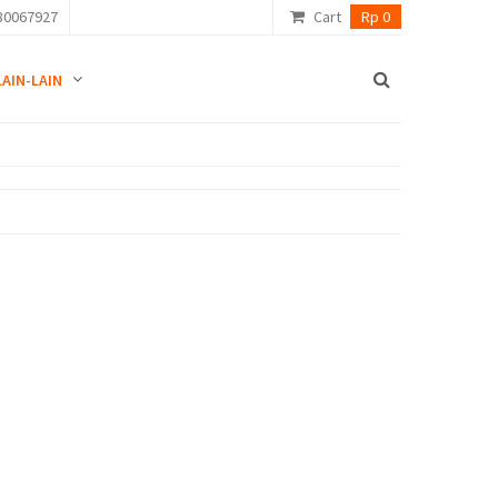
80067927
Cart
Rp 0
LAIN-LAIN