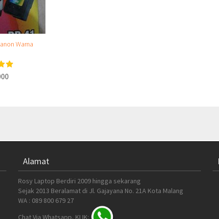
 Canon Warna
000
Alamat
Rosy Laptop Berdiri 2009 hingga sekarang
Sejak 2013 Beralamat di Jl. Gajayana No. 21A Kota Malang
WA : 089 800 679 27
Chat Via Whatsapp, KLIK: