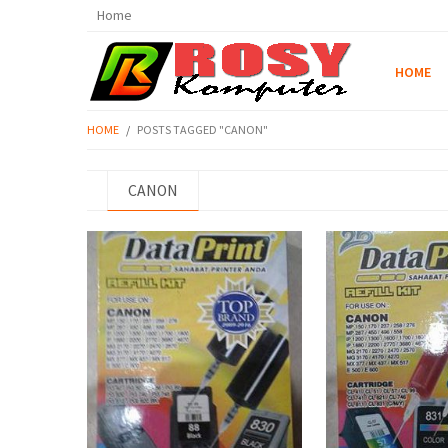
Home
HOME
HOME
/
POSTS TAGGED "CANON"
CANON