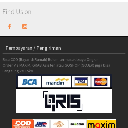
Find Us on
Pembayaran / Pengiriman
Bisa COD (Bayar di Rumah) Belum termasuk biaya Ongkir
Order Via MAXIM, GRAB Asisten atau GOSHOP (GOJEK) juga bisa
Langsung ke Toko.