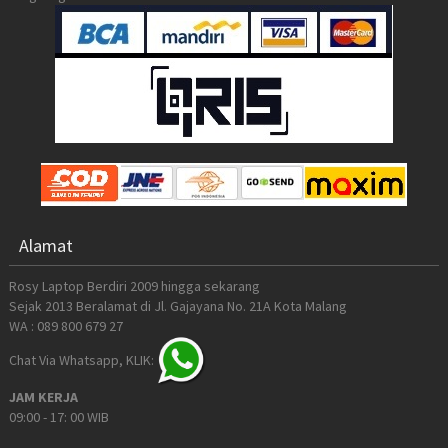
Alamat
Rosy Laptop Berdiri 2009 hingga sekarang
Sejak 2013 Beralamat di Jl. Gajayana No. 21A Kota Malang
WA : 089 800 679 27
Chat Via Whatsapp, KLIK:
JAM KERJA
09:00 - 17: 00 WIB