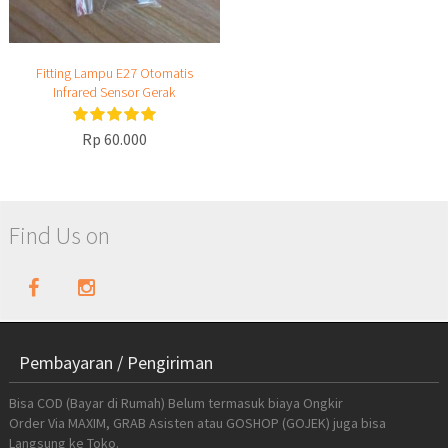
Fitting Lampu E27 Otomatis
Infrared Sensor Gerak
Rp 60.000
Find Us on
Pembayaran / Pengiriman
Bisa COD (Bayar di Rumah) Belum termasuk biaya Ongkir
Order Via MAXIM, GRAB Asisten atau GOSHOP (GOJEK) juga bisa
Langsung ke Toko.