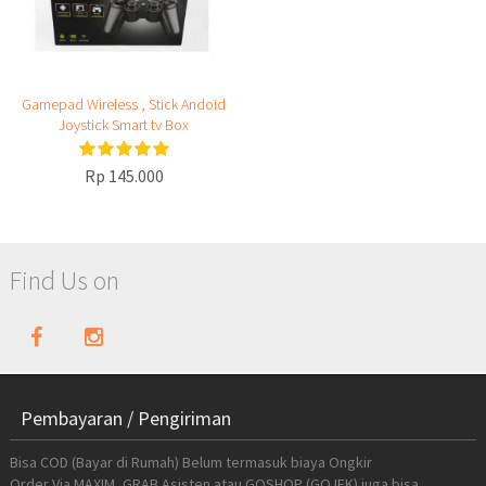
Gamepad Wireless , Stick Andoid
Joystick Smart tv Box
Rp 145.000
Find Us on
Pembayaran / Pengiriman
Bisa COD (Bayar di Rumah) Belum termasuk biaya Ongkir
Order Via MAXIM, GRAB Asisten atau GOSHOP (GOJEK) juga bisa