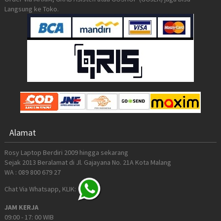
Langsung ke Toko.
Alamat
Rosy Laptop Berdiri 2009 hingga sekarang
Sejak 2013 Beralamat di Jl. Gajayana No. 21A Kota Malang
WA : 089 800 679 27
Chat Via Whatsapp, KLIK:
JAM KERJA
09:00 - 17: 00 WIB