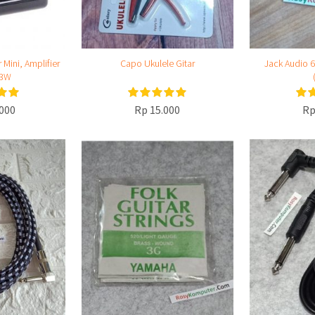
Mini, Amplifier
Capo Ukulele Gitar
Jack Audio 
 3W
000
Rp 15.000
Rp