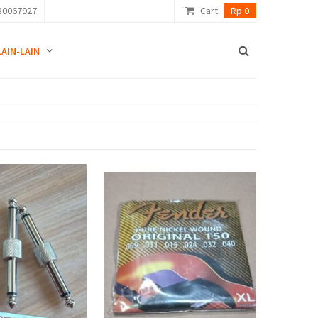
80067927
Cart
Rp 0
LAIN-LAIN