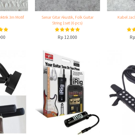
ektrik 3m Motif
Senar Gitar Akustik, Folk Guitar
Kabel Jack
String 1set (6 pcs)
000
Rp 12.000
Rp