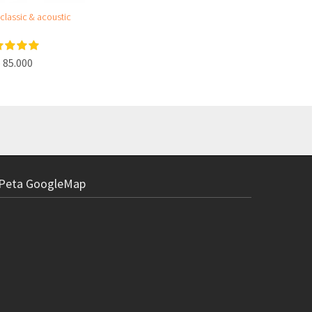
 classic & acoustic
 85.000
Peta GoogleMap