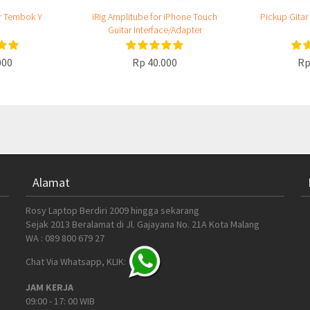
r Tembok Y
iRig Amplitube for iPhone Touch
Pickup Gitar
Guitar Interface/Adapter
000
Rp 40.000
Rp
Alamat
Rosy Laptop Berdiri 2009 hingga sekarang
Sejak 2013 Beralamat di Jl. Gajayana No. 21A Kota Malang
WA : 089 800 679 27
Chat Via Whatsapp, KLIK:
JAM KERJA
09:00 - 17: 00 WIB