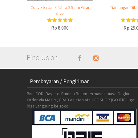
Converter Jack 6.5 to 3.5mm Gitar
Gantungan Gita
Silver
Rp 8.000
Rp 25.
Find Us on
Pembayaran / Pengiriman
Bisa COD (Bayar di Rumah) Belum termasuk biaya Ongkir
Order Via MAXIM, GRAB Asisten atau GOSHOP (GOJEK) juga
bisa Langsung ke Toko.