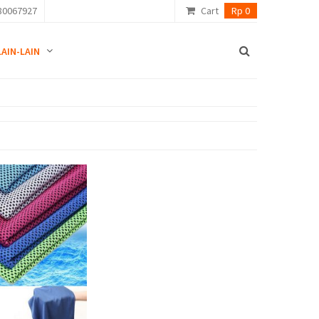
80067927
Cart
Rp 0
LAIN-LAIN