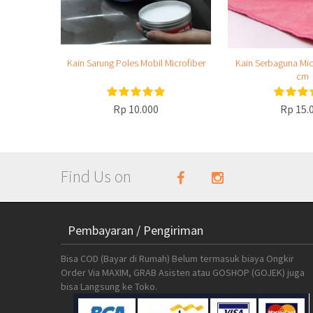
Kain Sarung Poles Mobil Microfiber
Kain Serbaguna Micr
cm
Rp 10.000
Rp 15.
Find Us on
Pembayaran / Pengiriman
Bisa COD (Bayar di Rumah) Belum termasuk biaya Ongkir
Order Via MAXIM, GRAB Asisten atau GOSHOP (GOJEK) juga
bisa Langsung ke Toko.