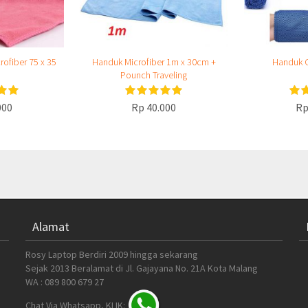
ofiber 75 x 35
Handuk Microfiber 1m x 30cm +
Handuk O
Pounch Traveling
000
Rp 40.000
Rp
Alamat
Rosy Laptop Berdiri 2009 hingga sekarang
Sejak 2013 Beralamat di Jl. Gajayana No. 21A Kota Malang
WA : 089 800 679 27
Chat Via Whatsapp, KLIK: