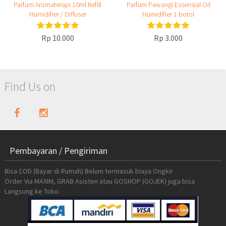
Parfum Aromaterapi 10ml Refill
Parfum Pewangi Essensial Oil
Humidifier / Diffuser
Humidifier 1 botol
Rp 10.000
Rp 3.000
Find Us on
Pembayaran / Pengiriman
Bisa COD (Bayar di Rumah) Belum termasuk biaya Ongkir
Order Via MAXIM, GRAB Asisten atau GOSHOP (GOJEK) juga bisa
Langsung ke Toko.