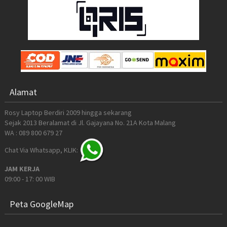
Alamat
Rosy Laptop Berdiri 2009 hingga sekarang
Sejak 2013 Beralamat di Jl. Gajayana No. 21A Kota Malang
WA : 089 800 679 27
Chat Via Whatsapp, KLIK:
JAM KERJA
09:00 - 17: 00 WIB
Peta GoogleMap