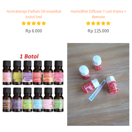
Aromaterapi Parfum Oil essential
Humidifier Diffuser 7 Led Warna +
botol 5ml
Remote
Rp 6.000
Rp 125.000