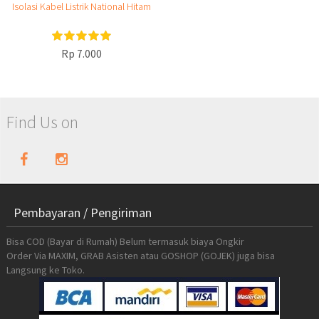
Isolasi Kabel Listrik National Hitam
Rp 7.000
Find Us on
Pembayaran / Pengiriman
Bisa COD (Bayar di Rumah) Belum termasuk biaya Ongkir
Order Via MAXIM, GRAB Asisten atau GOSHOP (GOJEK) juga bisa
Langsung ke Toko.