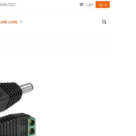
80067927
Cart
Rp 0
LAIN-LAIN