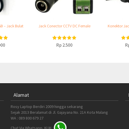
B – Jack Bulat
Jack Conector CCTV DC Female
Konektor Ja
000
Rp 2.500
R
Alamat
Rosy Laptop Berdiri 2009 hingga sekarang
Sejak 2013 Beralamat di Jl. Gajayana No. 21A Kota Malang
WA : 089 800 679 27
Chat Via Whatsapp, KLIK: