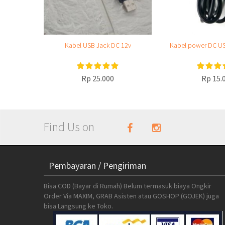
Kabel USB Jack DC 12v
Kabel power DC US
Rp 25.000
Rp 15.
Find Us on
Pembayaran / Pengiriman
Bisa COD (Bayar di Rumah) Belum termasuk biaya Ongkir
Order Via MAXIM, GRAB Asisten atau GOSHOP (GOJEK) juga
bisa Langsung ke Toko.