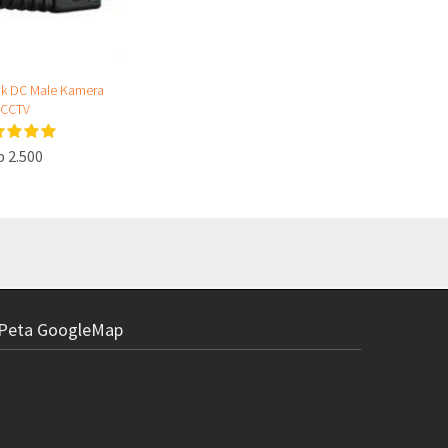
ck DC Male Kamera
CCTV
p 2.500
Peta GoogleMap