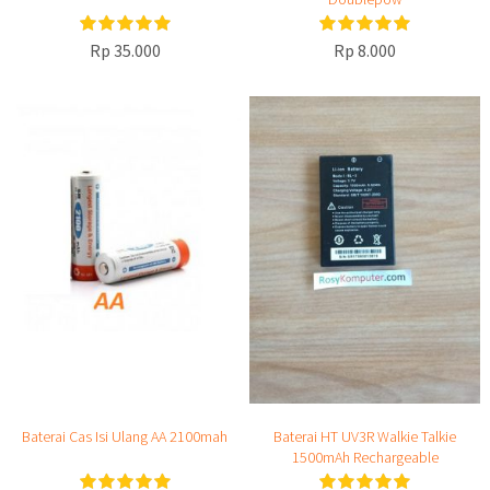
Rp 35.000
Rp 8.000
Baterai Cas Isi Ulang AA 2100mah
Baterai HT UV3R Walkie Talkie
1500mAh Rechargeable