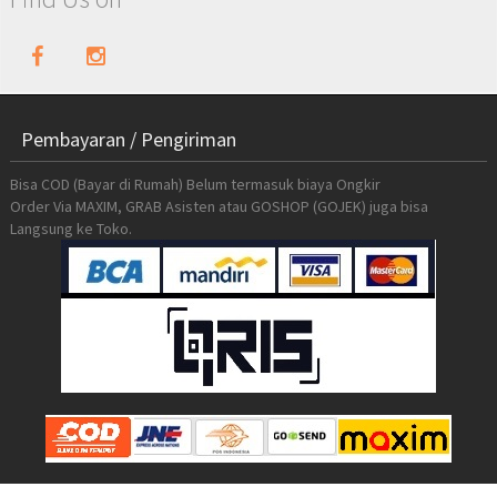
Pembayaran / Pengiriman
Bisa COD (Bayar di Rumah) Belum termasuk biaya Ongkir
Order Via MAXIM, GRAB Asisten atau GOSHOP (GOJEK) juga bisa
Langsung ke Toko.