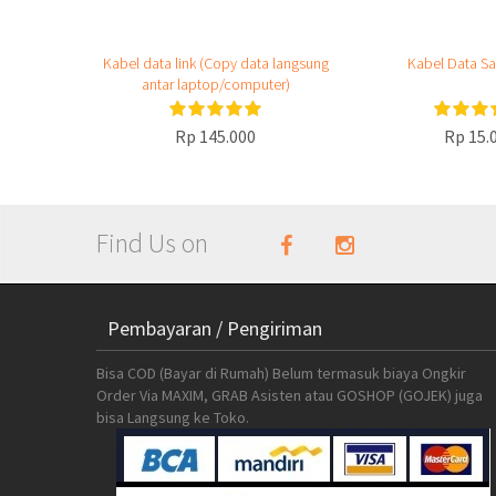
Kabel data link (Copy data langsung
Kabel Data Sa
antar laptop/computer)
Rp 145.000
Rp 15.
Find Us on
Pembayaran / Pengiriman
Bisa COD (Bayar di Rumah) Belum termasuk biaya Ongkir
Order Via MAXIM, GRAB Asisten atau GOSHOP (GOJEK) juga
bisa Langsung ke Toko.