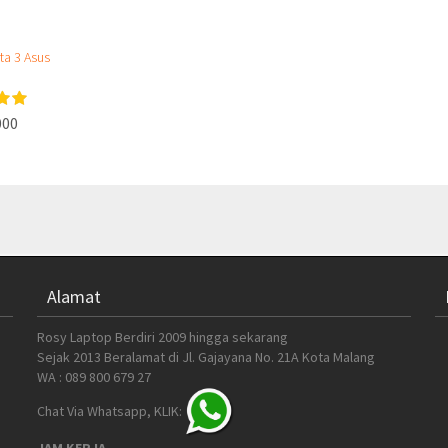
ta 3 Asus
000
Alamat
Rosy Laptop Berdiri 2009 hingga sekarang
Sejak 2013 Beralamat di Jl. Gajayana No. 21A Kota Malang
WA : 089 800 679 27
Chat Via Whatsapp, KLIK:
JAM KERJA