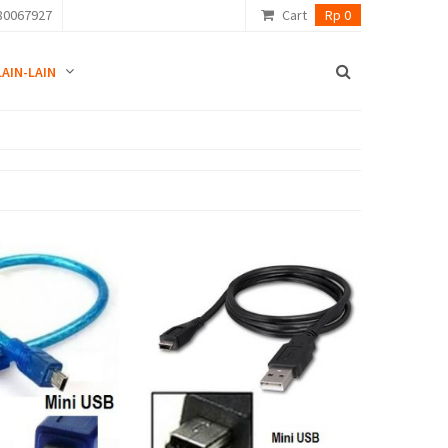
80067927
Cart
Rp 0
LAIN-LAIN