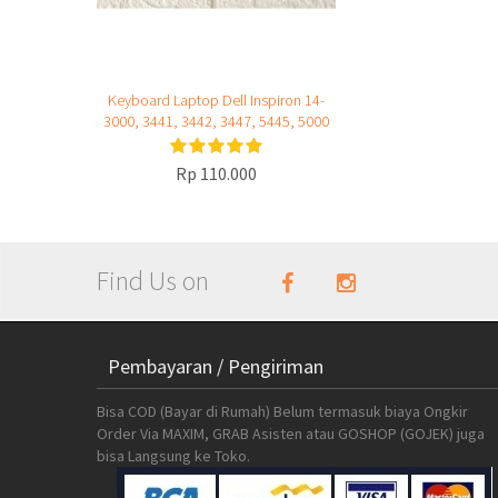
Keyboard Laptop Dell Inspiron 14-
3000, 3441, 3442, 3447, 5445, 5000
– P76G
Rp 110.000
Find Us on
Pembayaran / Pengiriman
Bisa COD (Bayar di Rumah) Belum termasuk biaya Ongkir
Order Via MAXIM, GRAB Asisten atau GOSHOP (GOJEK) juga
bisa Langsung ke Toko.