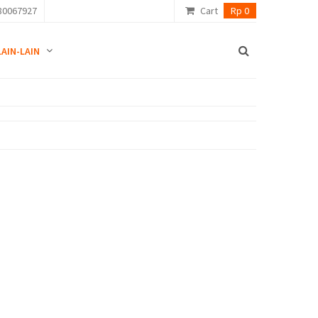
80067927
Cart
Rp 0
LAIN-LAIN