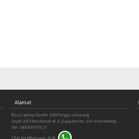
Alamat
Rosy Laptop Berdiri 2009 hingga sekarang
Sejak 2013 Beralamat di Jl. Gajayana No. 21A Kota Malang
WA : 089 800 679 27
Chat Via Whatsapp, KLIK: