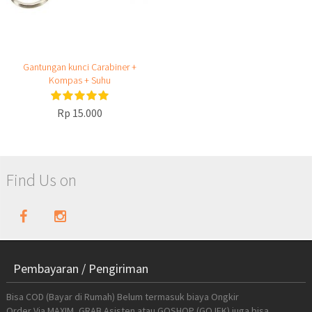
Gantungan kunci Carabiner +
Kompas + Suhu
Rp 15.000
Find Us on
Pembayaran / Pengiriman
Bisa COD (Bayar di Rumah) Belum termasuk biaya Ongkir
Order Via MAXIM, GRAB Asisten atau GOSHOP (GOJEK) juga bisa