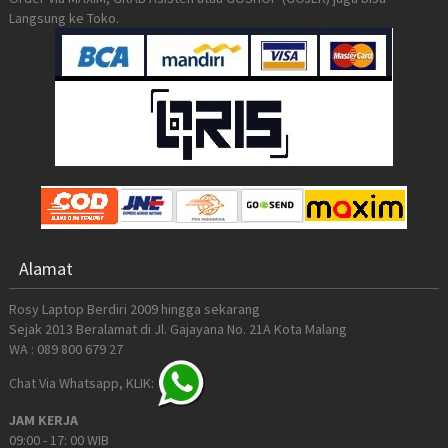
Langsung ke Toko.
Alamat
Rosy Laptop Berdiri 2009 hingga sekarang
Sejak 2013 Beralamat di Jl. Gajayana No. 21A Kota Malang
WA : 089 800 679 27
Chat Via Whatsapp, KLIK:
JAM KERJA
09:00 - 17: 00 WIB