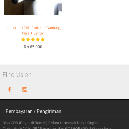
Lampu Led Cob Portable Gantung,
Meja + Senter
Rp 65.000
Find Us on
Pembayaran / Pengiriman
Bisa COD (Bayar di Rumah) Belum termasuk biaya Ongkir
Order Via MAXIM, GRAB Asisten atau GOSHOP (GOJEK) juga bisa