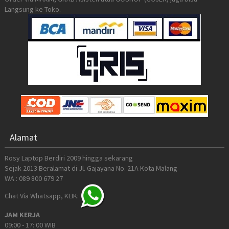
Langsung ke Toko.
Alamat
Rosy Laptop Berdiri 2009 hingga sekarang
Sejak 2013 Beralamat di Jl. Gajayana No. 21A Kota Malang
WA : 089 800 679 27
Chat Via Whatsapp, KLIK:
JAM KERJA
09:00 - 17: 00 WIB