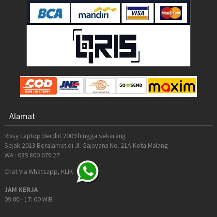
Alamat
Rosy Laptop Berdiri 2009 hingga sekarang
Sejak 2013 Beralamat di Jl. Gajayana No. 21A Kota Malang
WA : 089 800 679 27
Chat Via Whatsapp, KLIK:
JAM KERJA
09:00 - 17: 00 WIB