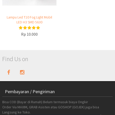
Lampu Led T10 Fog Light Mobil
LED H3 SMD 5630
Rp 10.000
Find Us on
Pembayaran / Pengiriman
Bisa COD (Bayar di Rumah) Belum termasuk biaya Ongkir
Order Via MAXIM, GRAB Asisten atau GOSHOP (GOJEK) juga bisa
Langsung ke Toko.