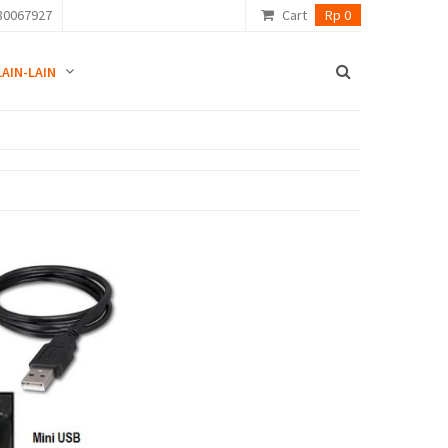
80067927
Cart
Rp 0
LAIN-LAIN