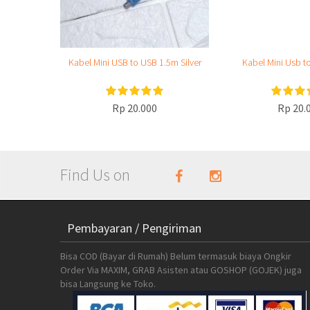
Kabel Mini USB to USB 1.5m Silver
Kabel Mini Usb to
Rp 20.000
Rp 20.
Find Us on
Pembayaran / Pengiriman
Bisa COD (Bayar di Rumah) Belum termasuk biaya Ongkir
Order Via MAXIM, GRAB Asisten atau GOSHOP (GOJEK) juga
bisa Langsung ke Toko.