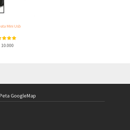
ata Mini Usb
 10.000
Peta GoogleMap