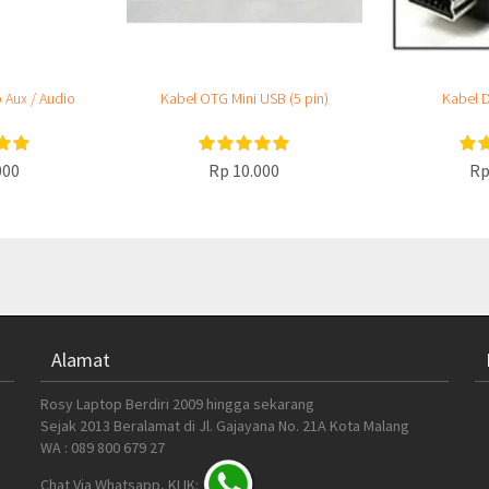
 Aux / Audio
Kabel OTG Mini USB (5 pin)
Kabel D
000
Rp 10.000
Rp
Alamat
Rosy Laptop Berdiri 2009 hingga sekarang
Sejak 2013 Beralamat di Jl. Gajayana No. 21A Kota Malang
WA : 089 800 679 27
Chat Via Whatsapp, KLIK: