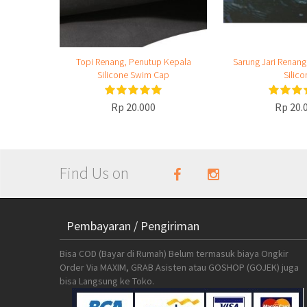
Topi Renang, Penutup Kepala
Sarung Jari Renan
Silicone Swim Cap
Silico
Rp 20.000
Rp 20.
Find Us on
Pembayaran / Pengiriman
Bisa COD (Bayar di Rumah) Belum termasuk biaya Ongkir
Order Via MAXIM, GRAB Asisten atau GOSHOP (GOJEK) juga
bisa Langsung ke Toko.