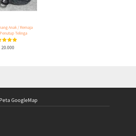
ang Anak / Remaja
 Penutup Telinga
 20.000
Peta GoogleMap