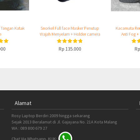
g Tangan Katak
Snorkel Full face Masker Penutup
Kacamata Ren
n
Wajah Menyelam + Holder camera
Anti Fog +
000
Rp 135.000
Rp
Alamat
Rosy Laptop Berdiri 2009 hingga sekarang
Sejak 2013 Beralamat di Jl. Gajayana No. 21A Kota Malang
WA : 089 800 679 27
Chat Via Whatsapp, KLIK: