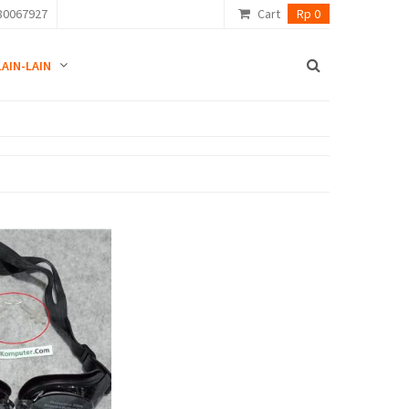
80067927
Cart
Rp 0
LAIN-LAIN