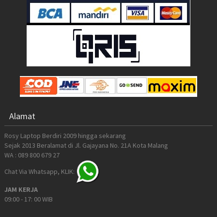
Alamat
Rosy Laptop Berdiri 2009 hingga sekarang
Sejak 2013 Beralamat di Jl. Gajayana No. 21A Kota Malang
WA : 089 800 679 27
Chat Via Whatsapp, KLIK:
JAM KERJA
09:00 - 17: 00 WIB