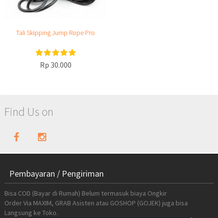
Tali Skipping Jump Rope Pro
Rp 30.000
Find Us on
Pembayaran / Pengiriman
Bisa COD (Bayar di Rumah) Belum termasuk biaya Ongkir
Order Via MAXIM, GRAB Asisten atau GOSHOP (GOJEK) juga bisa
Langsung ke Toko.