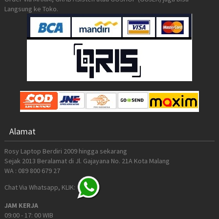
Langsung ke Toko.
Alamat
Rosy Laptop Berdiri 2009 hingga sekarang
Sejak 2013 Beralamat di Jl. Gajayana No. 21A Kota Malang
WA : 089 800 679 27
Chat Via Whatsapp, KLIK:
JAM KERJA
09:00 - 17: 00 WIB