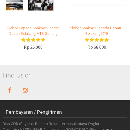
Slebor Sepeda Spakbor Fender
Slebor Spakbor Sepeda Depan +
Depan Belakang MTB Gunung
Belakang MTB
Rp 26.000
Rp 68.000
Find Us on
Pembayaran / Pengiriman
Bisa COD (Bayar di Rumah) Belum termasuk biaya Ongkir
Order Via MAXIM, GRAB Asisten atau GOSHOP (GOJEK) juga bisa