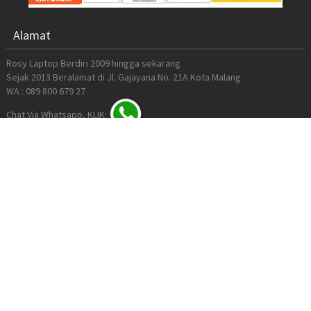
Alamat
Rosy Laptop Berdiri 2009 hingga sekarang
Sejak 2013 Beralamat di Jl. Gajayana No. 21A Kota Malang
WA : 089 800 679 27
Chat Via Whatsapp, KLIK:
JAM KERJA
09:00 - 17: 00 WIB
Peta GoogleMap