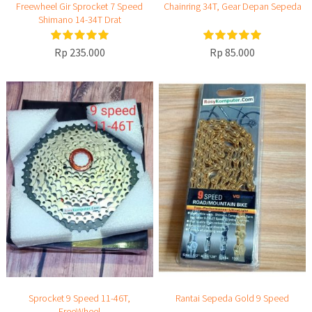
Freewheel Gir Sprocket 7 Speed
Chainring 34T, Gear Depan Sepeda
Shimano 14-34T Drat
Rp 235.000
Rp 85.000
Sprocket 9 Speed 11-46T,
Rantai Sepeda Gold 9 Speed
FreeWheel