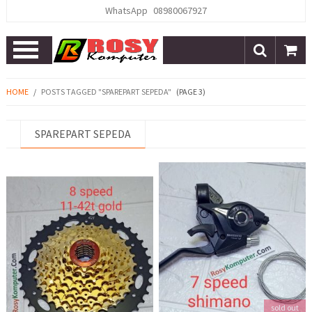
WhatsApp
08980067927
Open
Menu
HOME
/
POSTS TAGGED "SPAREPART SEPEDA"
(PAGE 3)
SPAREPART SEPEDA
sold out