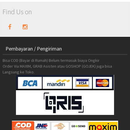
Find Us on
Pembayaran / Pengiriman
Bisa COD (Bayar di Rumah) Belum termasuk biaya Ongkir
Order Via MAXIM, GRAB Asisten atau GOSHOP (GOJEK) juga bisa
Langsung ke Toko.