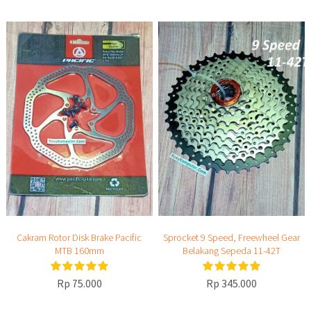
Cakram Rotor Disk Brake Pacific
Sprocket 9 Speed, Freewheel Gear
MTB 160mm
Belakang Sepeda 11-42T
Rp 75.000
Rp 345.000