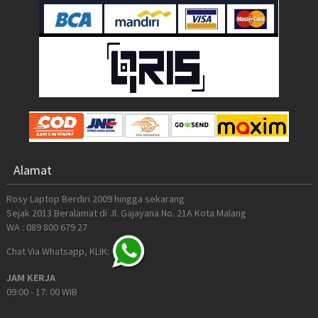
Alamat
Rosy Laptop Berdiri 2009 hingga sekarang
Sejak 2013 Beralamat di Jl. Gajayana No. 21A Kota Malang
WA : 089 800 679 27
Chat Via Whatsapp, KLIK:
JAM KERJA
09:00 - 17: 00 WIB