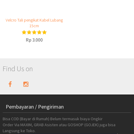
Velcro Tali pengikat Kabel Lubang
15cm
Rp 3.000
Find Us on
Pembayaran / Pengiriman
Bisa COD (Bayar di Rumah) Belum termasuk biaya Ongkir
Order Via MAXIM, GRAB Asisten atau GOSHOP (GOJEK) juga bisa
Langsung ke Toko.