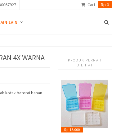
80067927
Cart
Rp 0
LAIN-LAIN
RAN 4X WARNA
PRODUK PERNAH
DILIHAT
dah kotak baterai bahan
Rp 15.000