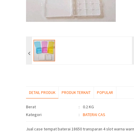
DETAIL PRODUK
PRODUK TERKAIT
POPULAR
Detail Produk
Berat
:
0.2 KG
Kategori
:
BATERAI CAS
Jual case tempat baterai 18650 transparan 4 slot warna warn