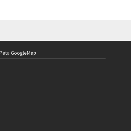
Peta GoogleMap
Holder Bater
R