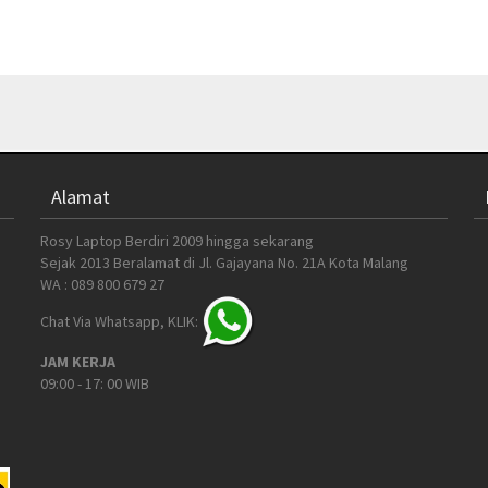
Alamat
Rosy Laptop Berdiri 2009 hingga sekarang
Sejak 2013 Beralamat di Jl. Gajayana No. 21A Kota Malang
WA : 089 800 679 27
Chat Via Whatsapp, KLIK:
JAM KERJA
09:00 - 17: 00 WIB