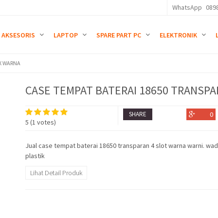
WhatsApp
089
AKSESORIS
LAPTOP
SPARE PART PC
ELEKTRONIK
4X WARNA
CASE TEMPAT BATERAI 18650 TRANSPA
SHARE
0
5
(
1
votes)
Jual case tempat baterai 18650 transparan 4 slot warna warni. wa
plastik
Lihat Detail Produk