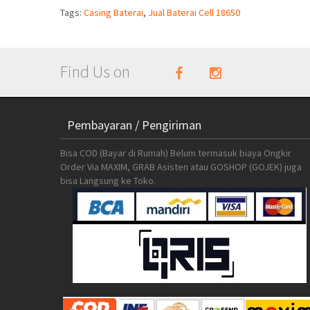
Tags:
Casing Baterai
,
Jual Baterai Cell 18650
Find Us on
Pembayaran / Pengiriman
Bisa COD (Bayar di Rumah) Belum termasuk biaya Ongkir
Order Via MAXIM, GRAB Asisten atau GOSHOP (GOJEK) juga
bisa Langsung ke Toko.