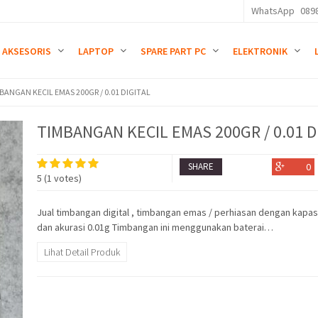
WhatsApp
089
AKSESORIS
LAPTOP
SPARE PART PC
ELEKTRONIK
BANGAN KECIL EMAS 200GR / 0.01 DIGITAL
TIMBANGAN KECIL EMAS 200GR / 0.01 D
SHARE
0
5
(
1
votes)
Jual timbangan digital , timbangan emas / perhiasan dengan kapa
dan akurasi 0.01g Timbangan ini menggunakan baterai…
Lihat Detail Produk