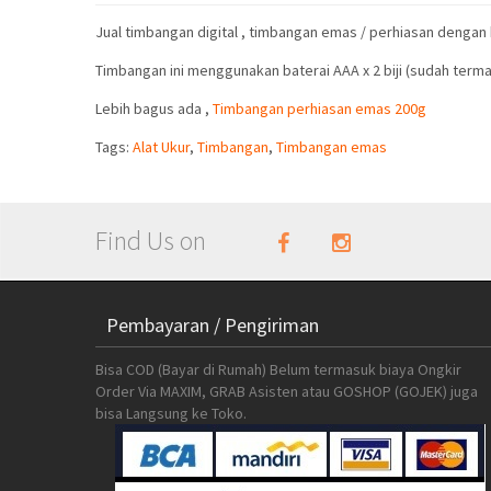
Jual timbangan digital , timbangan emas / perhiasan dengan
Timbangan ini menggunakan baterai AAA x 2 biji (sudah terma
Lebih bagus ada ,
Timbangan perhiasan emas 200g
Tags:
Alat Ukur
,
Timbangan
,
Timbangan emas
Find Us on
Pembayaran / Pengiriman
Bisa COD (Bayar di Rumah) Belum termasuk biaya Ongkir
Order Via MAXIM, GRAB Asisten atau GOSHOP (GOJEK) juga
bisa Langsung ke Toko.