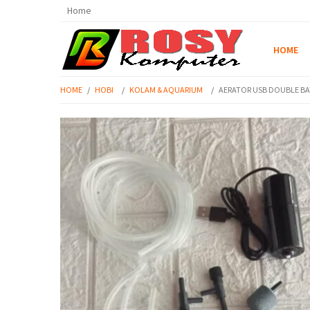
Home
HOME
HOME
/
HOBI
/
KOLAM & AQUARIUM
/
AERATOR USB DOUBLE BA