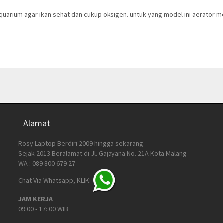
aquarium agar ikan sehat dan cukup oksigen. untuk yang model ini aerator 
Alamat
Rosy Laptop Berdiri 2009 hingga sekarang
Sejak 2013 Beralamat di Jl. Gajayana No. 21A Kota Malang
WA : 089 800 679 27
Chat Via Whatsapp, KLIK:
JAM KERJA
09:00 - 17: 00 WIB