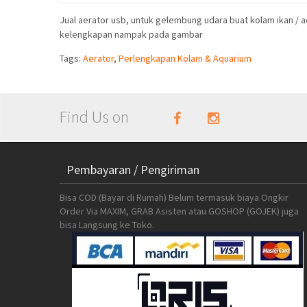
Jual aerator usb, untuk gelembung udara buat kolam ikan / 
kelengkapan nampak pada gambar
Tags:
Aerator
,
Perlengkapan Kolam & Aquarium
Find Us on
Pembayaran / Pengiriman
Bisa COD (Bayar di Rumah) Belum termasuk biaya Ongkir
Order Via MAXIM, GRAB Asisten atau GOSHOP (GOJEK) juga
bisa Langsung ke Toko.