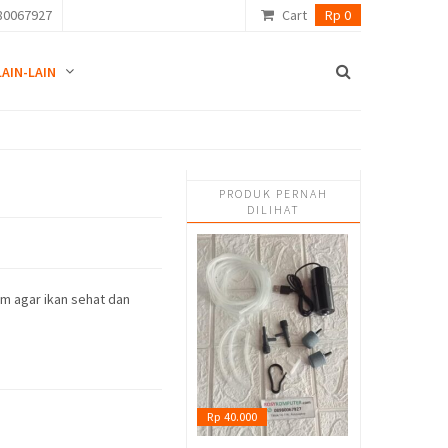
80067927
Cart
Rp 0
LAIN-LAIN
PRODUK PERNAH
DILIHAT
um agar ikan sehat dan
Rp 40.000