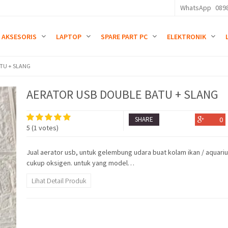
WhatsApp
089
AKSESORIS
LAPTOP
SPARE PART PC
ELEKTRONIK
TU + SLANG
AERATOR USB DOUBLE BATU + SLANG
SHARE
0
5
(
1
votes)
Jual aerator usb, untuk gelembung udara buat kolam ikan / aquari
cukup oksigen. untuk yang model…
Lihat Detail Produk