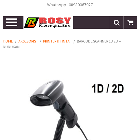
WhatsApp
08980067927
Open
Menu
HOME
/
AKSESORIS
/
PRINTER & TINTA
/
BARCODE SCANNER 1D 2D +
DUDUKAN