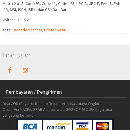
Matrix 2 of 5, Code 93, Code 11, Code 128, UPC-A, UPC-E, EAN -8, EAN
-13, MSI, ISSN, ISBN, dan GS1 DataBar
Voltase : DC 5 V
Tags:
Barcode Scanner
,
Printer Kasir
Find Us on
Pembayaran / Pengiriman
Bisa COD (Bayar di Rumah) Belum termasuk biaya Ongkir
Order Via MAXIM, GRAB Asisten atau GOSHOP (GOJEK) juga bisa
Langsung ke Toko.