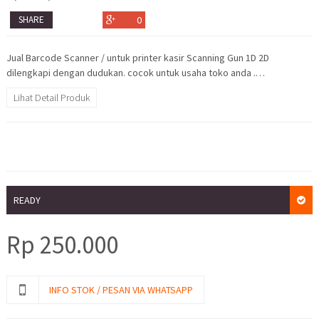
SHARE
0
Jual Barcode Scanner / untuk printer kasir Scanning Gun 1D 2D
dilengkapi dengan dudukan. cocok untuk usaha toko anda .…
Lihat Detail Produk
READY
Rp
250.000
INFO STOK / PESAN VIA WHATSAPP