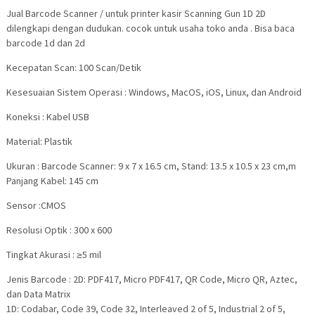
Jual Barcode Scanner / untuk printer kasir Scanning Gun 1D 2D
dilengkapi dengan dudukan. cocok untuk usaha toko anda . Bisa baca
barcode 1d dan 2d
Kecepatan Scan: 100 Scan/Detik
Kesesuaian Sistem Operasi : Windows, MacOS, iOS, Linux, dan Android
Koneksi : Kabel USB
Material: Plastik
Ukuran : Barcode Scanner: 9 x 7 x 16.5 cm, Stand: 13.5 x 10.5 x 23 cm,m
Panjang Kabel: 145 cm
Sensor :CMOS
Resolusi Optik : 300 x 600
Tingkat Akurasi : ≥5 mil
Jenis Barcode : 2D: PDF417, Micro PDF417, QR Code, Micro QR, Aztec,
dan Data Matrix
1D: Codabar, Code 39, Code 32, Interleaved 2 of 5, Industrial 2 of 5,