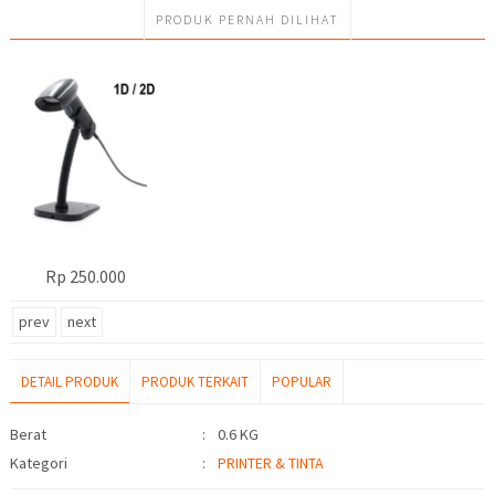
PRODUK PERNAH DILIHAT
Rp 250.000
prev
next
DETAIL PRODUK
PRODUK TERKAIT
POPULAR
Detail Produk
Berat
:
0.6 KG
Kategori
:
PRINTER & TINTA