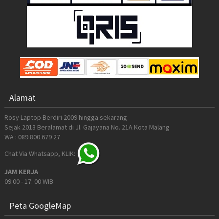
Alamat
Rosy Laptop Berdiri 2009 hingga sekarang
Sejak 2013 Beralamat di Jl. Gajayana No. 21A Kota Malang
WA : 089 800 679 27
Chat Via Whatsapp, KLIK:
JAM KERJA
09:00 - 17: 00 WIB
Peta GoogleMap