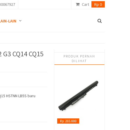
80067927
Cart
Rp 0
LAIN-LAIN
2 G3 CQ14 CQ15
PRODUK PERNAH
DILIHAT
CQ15 HSTNN LB5S baru
Rp 265.000