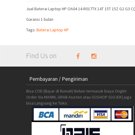
Jual Baterai Laptop HP OA04 14-R017TX 14T 15T 15Z G2 G3 
Garansi 1 bulan
Tags:
Baterai Laptop HP
Find Us on
Pembayaran / Pengiriman
Bisa COD (Bayar di Rumah) Belum termasuk biaya Ongkir
Order Via MAXIM, GRAB Asisten atau GOSHOP (GOJEK) juga
bisa Langsung ke Toko.