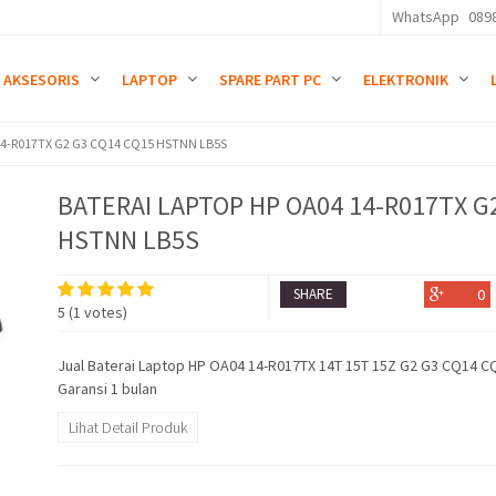
WhatsApp
089
AKSESORIS
LAPTOP
SPARE PART PC
ELEKTRONIK
14-R017TX G2 G3 CQ14 CQ15 HSTNN LB5S
BATERAI LAPTOP HP OA04 14-R017TX G
HSTNN LB5S
SHARE
0
5
(
1
votes)
Jual Baterai Laptop HP OA04 14-R017TX 14T 15T 15Z G2 G3 CQ14 
Garansi 1 bulan
Lihat Detail Produk