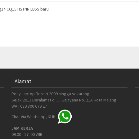
CQ14 CQ15 HSTNN LB5S baru
Alamat
Rosy Laptop Berdiri 2009 hingga sekarang
Sejak 2013 Beralamat di Jl. Gajayana No. 21A Kota Malang
WA : 089 800 679 27
Chat Via Whatsapp, KLIK:
JAM KERJA
09:00 - 17: 00 WIB