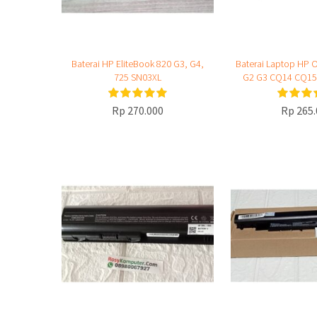
Baterai HP EliteBook 820 G3, G4,
Baterai Laptop HP 
725 SN03XL
G2 G3 CQ14 CQ15
Rp 270.000
Rp 265.