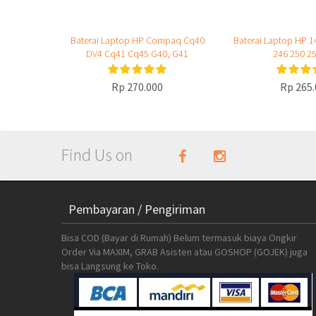
Baterai Laptop HP Compaq Cq40
Baterai Laptop HP 1
DV4 Cq41 Cq45 G40, G41
246 250 2
Rp 270.000
Rp 265.
Find Us on
Pembayaran / Pengiriman
Bisa COD (Bayar di Rumah) Belum termasuk biaya Ongkir
Order Via MAXIM, GRAB Asisten atau GOSHOP (GOJEK) juga
bisa Langsung ke Toko.