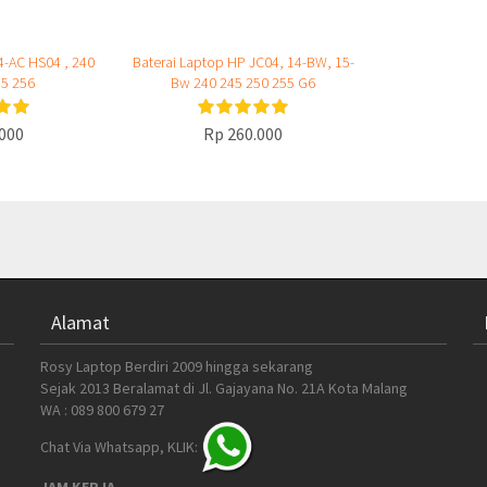
4-AC HS04 , 240
Baterai Laptop HP JC04, 14-BW, 15-
55 256
Bw 240 245 250 255 G6
000
Rp 260.000
Alamat
Rosy Laptop Berdiri 2009 hingga sekarang
Sejak 2013 Beralamat di Jl. Gajayana No. 21A Kota Malang
WA : 089 800 679 27
Chat Via Whatsapp, KLIK:
JAM KERJA