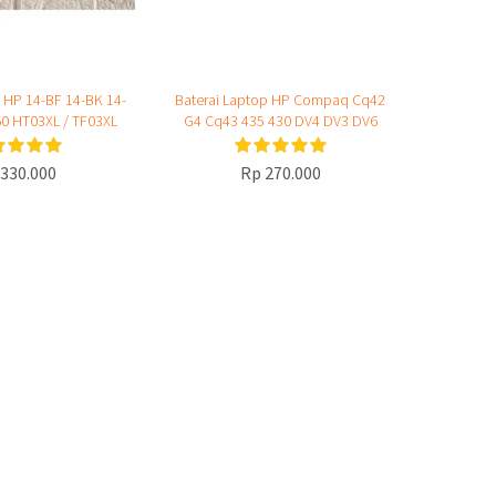
 HP 14-BF 14-BK 14-
Baterai Laptop HP Compaq Cq42
0 HT03XL / TF03XL
G4 Cq43 435 430 DV4 DV3 DV6
330.000
Rp 270.000