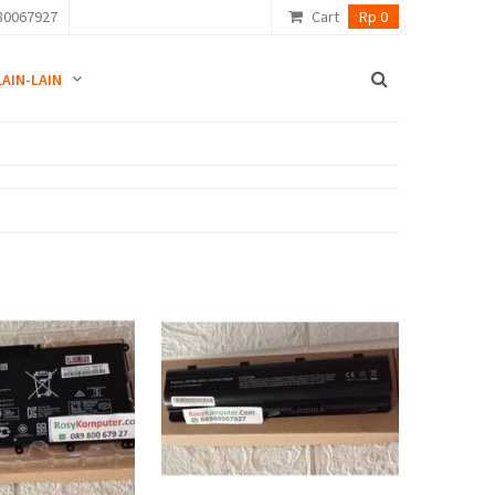
80067927
Cart
Rp 0
LAIN-LAIN