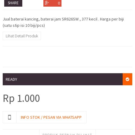
SHARE
0
Jual baterai kancing, baterai jam SR626SW , 377 kecil . Harga per biji
(satu stip isi 10 biji/pcs)
Lihat Detail Produk
READY
Rp
1.000
INFO STOK / PESAN VIA WHATSAPP
PRODUK PERNAH DILIHAT