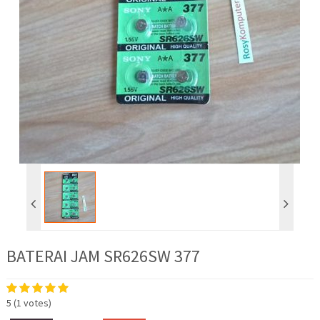
BATERAI JAM SR626SW 377
5
(
1
votes)