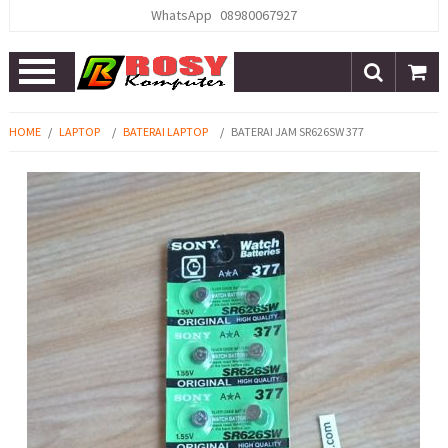
WhatsApp
08980067927
Open
Menu
HOME
/
LAPTOP
/
BATERAI LAPTOP
/
BATERAI JAM SR626SW 377