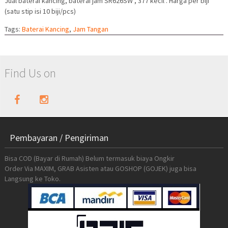
Jual baterai kancing, baterai jam SR626SW , 377 kecil . Harga per biji
(satu stip isi 10 biji/pcs)
Tags:
Baterai Kancing
,
Jam Tangan
Find Us on
Pembayaran / Pengiriman
Bisa COD (Bayar di Rumah) Belum termasuk biaya Ongkir
Order Via MAXIM, GRAB Asisten atau GOSHOP (GOJEK) juga bisa
Langsung ke Toko.