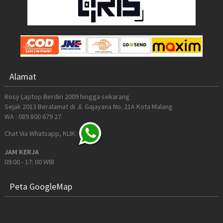
Alamat
Rosy Laptop Berdiri 2009 hingga sekarang
Sejak 2013 Beralamat di Jl. Gajayana No. 21A Kota Malang
WA : 089 800 679 27
Chat Via Whatsapp, KLIK:
JAM KERJA
09:00 - 17: 00 WIB
Peta GoogleMap