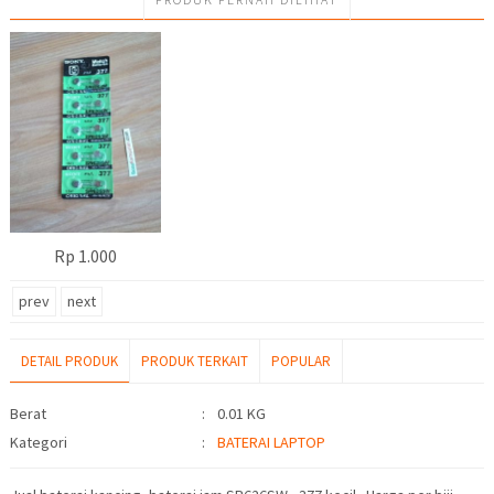
Rp 1.000
prev
next
DETAIL PRODUK
PRODUK TERKAIT
POPULAR
Detail Produk
Berat
:
0.01 KG
Kategori
:
BATERAI LAPTOP