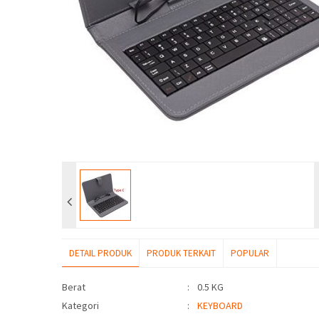
DETAIL PRODUK
PRODUK TERKAIT
POPULAR
Detail Produk
Berat
:
0.5 KG
Kategori
:
KEYBOARD