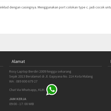
 inklud dengan casingnya. Menggunakan port colokan type c. jadi cocok untu
Alamat
Rosy Laptop Berdiri 2009 hingga sekarang
Sejak 2013 Beralamat di Jl. Gajayana No. 21A Kota Malang
WA : 089 800 679 27
Chat Via Whatsapp, KLIK:
JAM KERJA
09:00 - 17: 00 WIB