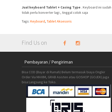
Jual keyboard Tablet + Casing Type
. Keyboard ini sudah
tidak perlu konverter lagi , tinggal colok saja
Tags:
Keyboard
,
Tablet Aksesoris
Find Us on
Pembayaran / Pengiriman
Bisa COD (Bayar di Rumah) Belum termasuk biaya Ongkir
Order Via MAXIM, GRAB Asisten atau GOSHOP (GOJEK) juga
bisa Langsung ke Toko.