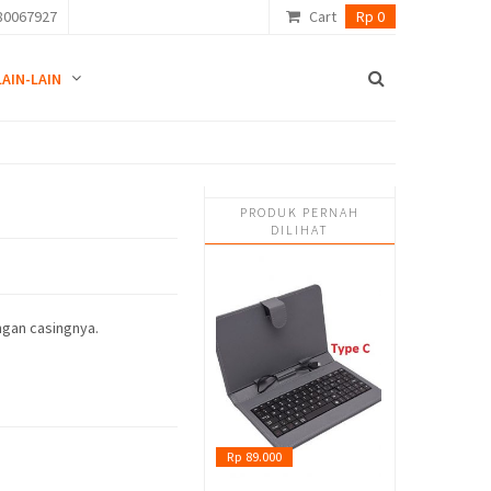
80067927
Cart
Rp 0
LAIN-LAIN
PRODUK PERNAH
DILIHAT
ngan casingnya.
Rp 89.000