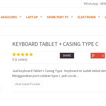
WhatsApp
089
AKSESORIS
LAPTOP
SPARE PART PC
ELEKTRONIK
KEYBOARD TABLET + CASING TYPE C
SHARE
0
5
(
1
votes)
Jual keyboard Tablet + Casing Type . Keyboard ini sudah inklud de
Menggunakan port colokan type c. jadi cocok…
Lihat Detail Produk