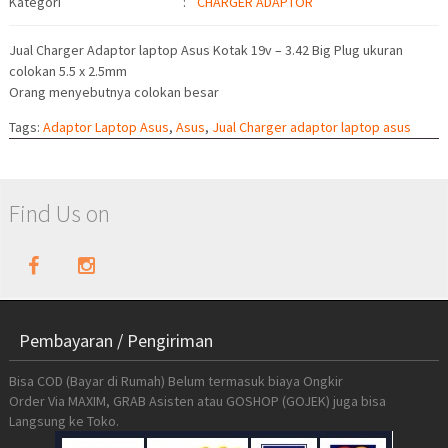
Kategori
:
CHARGER ADAPTOR
Jual Charger Adaptor laptop Asus Kotak 19v – 3.42 Big Plug ukuran
colokan 5.5 x 2.5mm
Orang menyebutnya colokan besar
Tags:
Adaptor Laptop Asus
,
Asus
,
Jual Charger adaptor laptop asus
Find Us on
Pembayaran / Pengiriman
Bisa COD (Bayar di Rumah) Belum termasuk biaya Ongkir
Order Via MAXIM, GRAB Asisten atau GOSHOP (GOJEK) juga bisa
Langsung ke Toko.