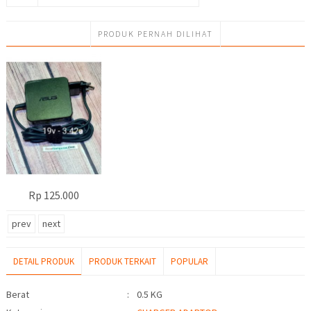
PRODUK PERNAH DILIHAT
Rp 125.000
prev
next
DETAIL PRODUK
PRODUK TERKAIT
POPULAR
Detail Produk
Berat
:
0.5 KG