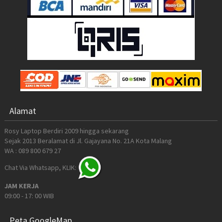
Alamat
Rosy Laptop Berdiri 2009 hingga sekarang
Sejak 2013 Beralamat di Jl. Gajayana No. 21A Kota Malang
WA : 089 800 679 27
Chat Via Whatsapp, KLIK:
JAM KERJA
09:00 - 17: 00 WIB
Peta GoogleMap