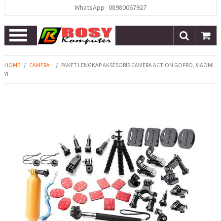
WhatsApp
08980067927
Open
Menu
HOME
/
CAMERA
/
PAKET LENGKAP AKSESORIS CAMERA ACTION GOPRO, XIAOMI
YI