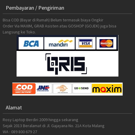
Pembayaran / Pengiriman
Bisa COD (Bayar di Rumah) Belum termasuk biaya Ongkir
Order Via MAXIM, GRAB Asisten atau GOSHOP (GOJEK) juga bisa
Langsung ke Toko.
Alamat
Rosy Laptop Berdiri 2009 hingga sekarang
Sejak 2013 Beralamat di Jl. Gajayana No. 21A Kota Malang
WA : 089 800 679 27