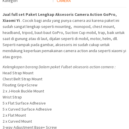
Kategori
:
CAMERA
Jual full set Paket Lengkap Aksesoris Camera Action GoPro,
Xiaomi Yi
. Cocok bagi anda yang punya camera asi karena paket ini
sudah sangat lengkap seperti mounting, monopod, chest mount,
headband, tripod, baut-baut GoPro, Suction Cup mobil, trap, baik untuk
saat di gunung atau di laut, dijalan seperti di mobil, motor, helm, dll.
Seperti nampak pada gambar, aksesoris ini sudah cukup untuk
mendukung keperluan pemakainan camera action anda seperti xiaomi yi
atau gorpo.
Kelengkapan barang Dalam paket Fullset aksesoris action camera :
Head Strap Mount
Chest Belt Strap Mount
Floating Grip+Screw
2 x J-Hook Buckle Mount
Wrist Strap
5 x Flat Surface Adhesive
5 x Curved Surface Adhesive
2 x Flat Mount
2 x Curved Mount
3-way Adjustment Base+ Screw