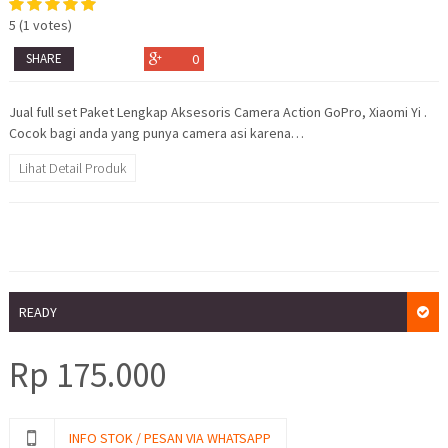
5
(
1
votes)
SHARE
0
Jual full set Paket Lengkap Aksesoris Camera Action GoPro, Xiaomi Yi .
Cocok bagi anda yang punya camera asi karena…
Lihat Detail Produk
READY
Rp
175.000
INFO STOK / PESAN VIA WHATSAPP