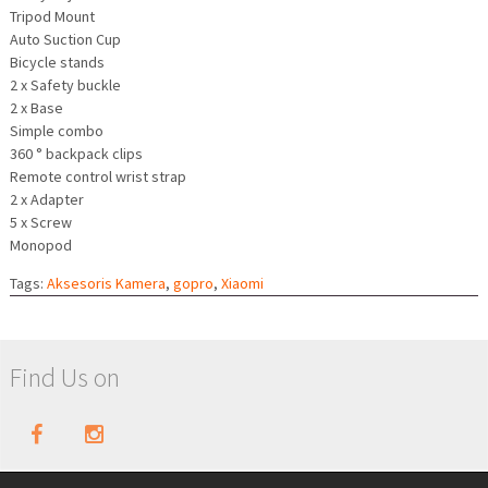
Tripod Mount
Auto Suction Cup
Bicycle stands
2 x Safety buckle
2 x Base
Simple combo
360 ° backpack clips
Remote control wrist strap
2 x Adapter
5 x Screw
Monopod
Tags:
Aksesoris Kamera
,
gopro
,
Xiaomi
Find Us on