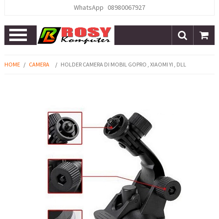
WhatsApp
08980067927
Open
Menu
HOME
/
CAMERA
/
HOLDER CAMERA DI MOBIL GOPRO , XIAOMI YI , DLL