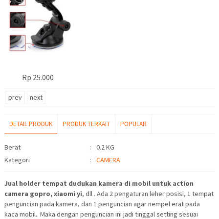
Rp 25.000
prev
next
DETAIL PRODUK
PRODUK TERKAIT
POPULAR
Detail Produk
Berat
:
0.2 KG
Kategori
:
CAMERA
Jual holder tempat dudukan kamera di mobil untuk action
camera gopro, xiaomi yi
, dll . Ada 2 pengaturan leher posisi, 1 tempat
penguncian pada kamera, dan 1 penguncian agar nempel erat pada
kaca mobil. Maka dengan penguncian ini jadi tinggal setting sesuai