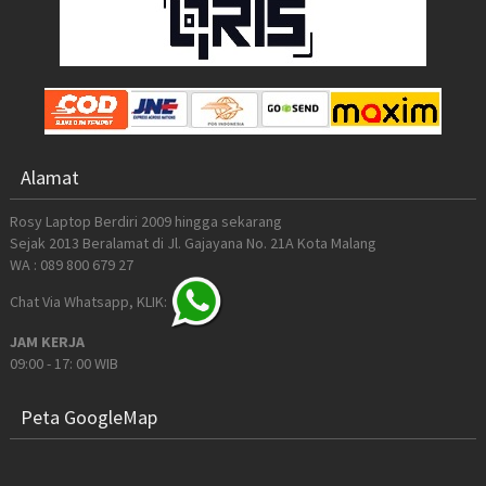
Alamat
Rosy Laptop Berdiri 2009 hingga sekarang
Sejak 2013 Beralamat di Jl. Gajayana No. 21A Kota Malang
WA : 089 800 679 27
Chat Via Whatsapp, KLIK:
JAM KERJA
09:00 - 17: 00 WIB
Peta GoogleMap