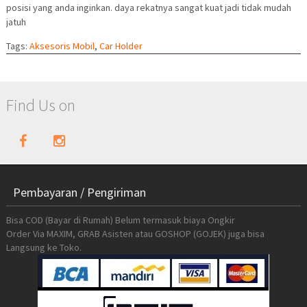
posisi yang anda inginkan. daya rekatnya sangat kuat jadi tidak mudah
jatuh
Tags:
Aksesoris Mobil
,
Car Holder
Find Us on
Pembayaran / Pengiriman
Bisa COD (Bayar di Rumah) Belum termasuk biaya Ongkir
Order Via MAXIM, GRAB Asisten atau GOSHOP (GOJEK) juga bisa
Langsung ke Toko.