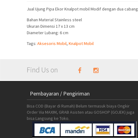
Jual Ujung Pipa Ekor Knalpot mobil Modif dengan dua cabang 
Bahan Material Stainless steel
Ukuran Dimensi 17 x 13 cm
Diameter Lubang: 6 cm
Tags:
Aksesoris Mobil
,
Knalpot Mobil
Find Us on
Pembayaran / Pengiriman
Bisa COD (Bayar di Rumah) Belum termasuk biaya Ongkir
Order Via MAXIM, GRAB Asisten atau GOSHOP (GOJEK) juga
bisa Langsung ke Toko.