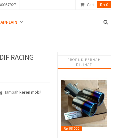
80067927
Cart
Rp 0
LAIN-LAIN
DIF RACING
PRODUK PERNAH
DILIHAT
ng. Tambah keren mobil
Rp 98.000