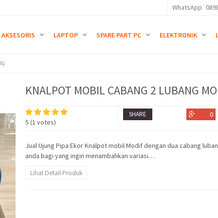
WhatsApp
089
AKSESORIS
LAPTOP
SPARE PART PC
ELEKTRONIK
NG
KNALPOT MOBIL CABANG 2 LUBANG MO
SHARE
0
5
(
1
votes)
Jual Ujung Pipa Ekor Knalpot mobil Modif dengan dua cabang luba
anda bagi yang ingin menambahkan variasi…
Lihat Detail Produk