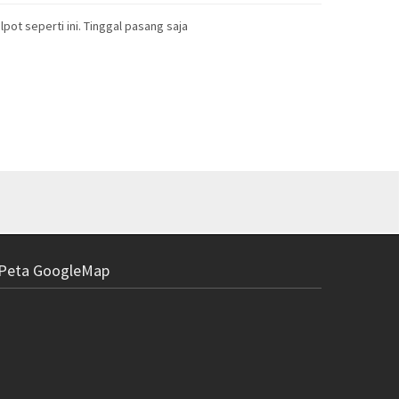
ot seperti ini. Tinggal pasang saja
Kunci do
Peta GoogleMap
R