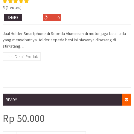
5
(
1
votes)
SHARE
0
Jual Holder Smartphone di Sepeda Aluminium.di motor juga bisa. ada
yang menyebutnya Holder sepeda besi ini biasanya dipasang di
stir/stang…
Lihat Detail Produk
READY
Rp
50.000