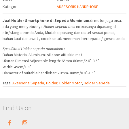
Kategori
:
AKSESORIS HANDPHONE
Jual Holder Smartphone di Sepeda Aluminium
.di motor juga bisa.
ada yang menyebutnya
Holder sepeda besi
ini biasanya dipasang di
stir/stang sepeda Anda, Mudah dipasang dan distel sesuai posisi,
bahan kuat dan awet , cocok untuk menemani bersepada / gowes anda.
Spesifikasi Holder sepeda aluminium :
Bahan Material Aluminum+silicone aiti-skid mat
Ukuran Dimensi Adjustable length: 65mm-80mm/2.6”-3.5”
Width: 45cm/1.8”
Diameter of suitable handlebar: 20mm-38mm/0.8”-1.5”
Tags:
Aksesoris Sepeda
,
Holder
,
Holder Motor
,
Holder Sepeda
Find Us on