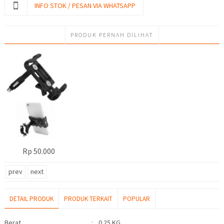
INFO STOK / PESAN VIA WHATSAPP
PRODUK PERNAH DILIHAT
Rp 50.000
prev
next
DETAIL PRODUK
PRODUK TERKAIT
POPULAR
Detail Produk
Berat
:
0.25 KG