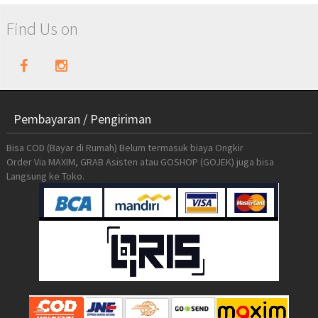
Find Us on
Pembayaran / Pengiriman
Bisa COD (Bayar di Rumah) Belum termasuk biaya Ongkir
Order Via MAXIM, GRAB Asisten atau GOSHOP (GOJEK) juga bisa
Langsung ke Toko.