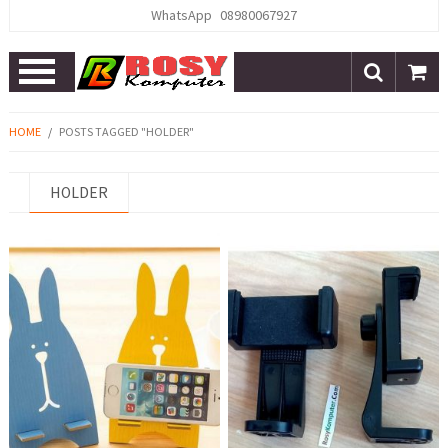
WhatsApp
08980067927
Open
Menu
HOME
/
POSTS TAGGED "HOLDER"
HOLDER