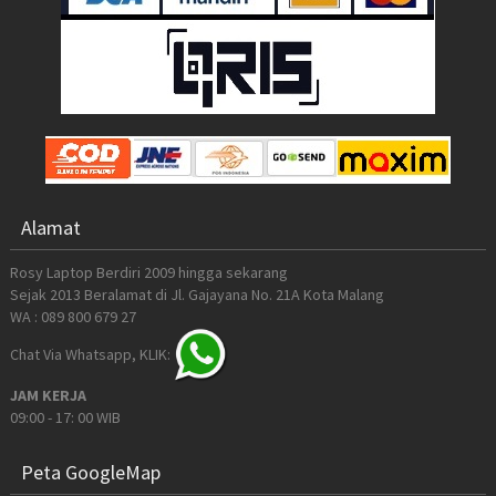
Alamat
Rosy Laptop Berdiri 2009 hingga sekarang
Sejak 2013 Beralamat di Jl. Gajayana No. 21A Kota Malang
WA : 089 800 679 27
Chat Via Whatsapp, KLIK:
JAM KERJA
09:00 - 17: 00 WIB
Peta GoogleMap