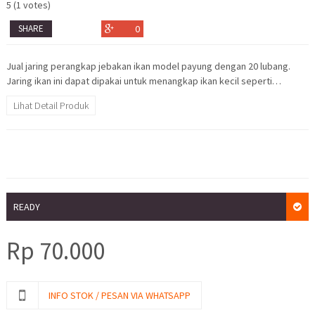
5
(
1
votes)
SHARE
0
Jual jaring perangkap jebakan ikan model payung dengan 20 lubang.
Jaring ikan ini dapat dipakai untuk menangkap ikan kecil seperti…
Lihat Detail Produk
READY
Rp
70.000
INFO STOK / PESAN VIA WHATSAPP