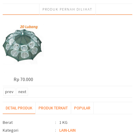
PRODUK PERNAH DILIHAT
Rp 70.000
prev
next
DETAIL PRODUK
PRODUK TERKAIT
POPULAR
Detail Produk
Berat
:
1 KG
Kategori
:
LAIN-LAIN