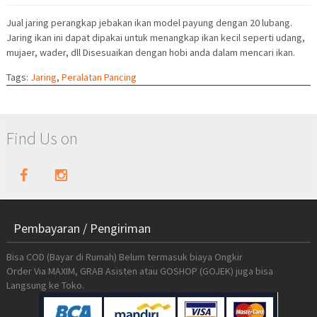
Jual jaring perangkap jebakan ikan model payung dengan 20 lubang.
Jaring ikan ini dapat dipakai untuk menangkap ikan kecil seperti udang,
mujaer, wader, dll Disesuaikan dengan hobi anda dalam mencari ikan.
Tags:
Jaring
,
Peralatan Pancing
Find Us on
Pembayaran / Pengiriman
Bisa COD (Bayar di Rumah) Belum termasuk biaya Ongkir
Order Via MAXIM, GRAB Asisten atau GOSHOP (GOJEK) juga bisa
Langsung ke Toko.