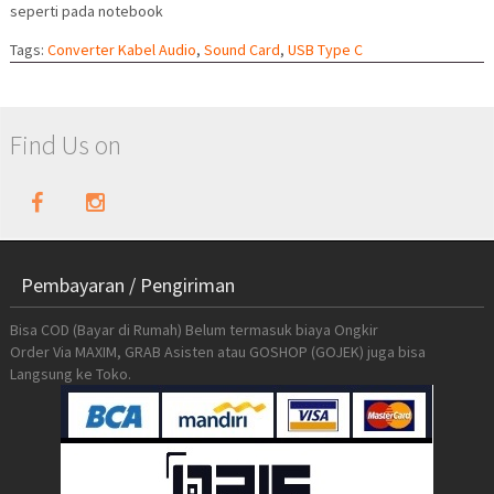
seperti pada notebook
Tags:
Converter Kabel Audio
,
Sound Card
,
USB Type C
Find Us on
Pembayaran / Pengiriman
Bisa COD (Bayar di Rumah) Belum termasuk biaya Ongkir
Order Via MAXIM, GRAB Asisten atau GOSHOP (GOJEK) juga bisa
Langsung ke Toko.