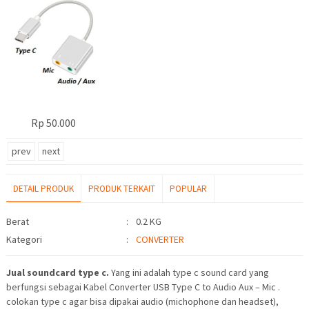
Rp 50.000
prev
next
DETAIL PRODUK
PRODUK TERKAIT
POPULAR
Detail Produk
Berat
:
0.2 KG
Kategori
:
CONVERTER
Jual soundcard type c.
Yang ini adalah type c sound card yang
berfungsi sebagai Kabel Converter USB Type C to Audio Aux – Mic .
colokan type c agar bisa dipakai audio (michophone dan headset),