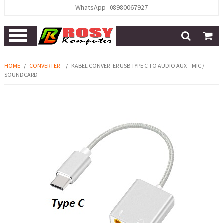
WhatsApp
08980067927
Open
Menu
HOME
/
CONVERTER
/
KABEL CONVERTER USB TYPE C TO AUDIO AUX – MIC /
SOUNDCARD