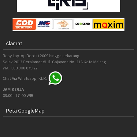
Alamat
Rosy Laptop Berdiri 2009 hingga sekarang
Sejak 2013 Beralamat di Jl. Gajayana No. 21A Kota Malang
WA : 089 800 679 27
Chat Via Whatsapp, KLIK:
JAM KERJA
09:00 - 17: 00 WIB
Peta GoogleMap