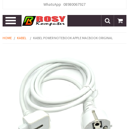
WhatsApp
08980067927
Open
Menu
HOME
/
KABEL
/
KABEL POWER NOTEBOOK APPLE MACBOOK ORIGINAL