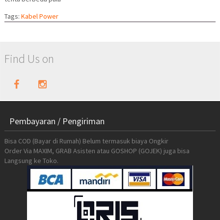
Tags:
Kabel Power
Find Us on
Pembayaran / Pengiriman
Bisa COD (Bayar di Rumah) Belum termasuk biaya Ongkir
Order Via MAXIM, GRAB Asisten atau GOSHOP (GOJEK) juga bisa
Langsung ke Toko.