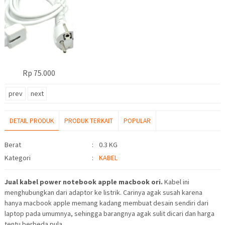
Rp 75.000
prev
next
DETAIL PRODUK
PRODUK TERKAIT
POPULAR
Detail Produk
Berat
:
0.3 KG
Kategori
:
KABEL
Jual kabel power notebook apple macbook ori.
Kabel ini
menghubungkan dari adaptor ke listrik. Carinya agak susah karena
hanya macbook apple memang kadang membuat desain sendiri dari
laptop pada umumnya, sehingga barangnya agak sulit dicari dan harga
tentu berbeda pula