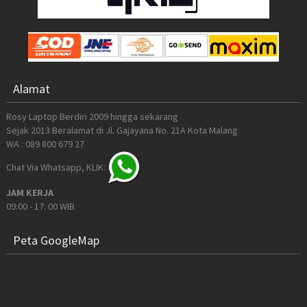
Alamat
Rosy Laptop Berdiri 2009 hingga sekarang
Sejak 2013 Beralamat di Jl. Gajayana No. 21A Kota Malang
WA : 089 800 679 27
Chat Via Whatsapp, KLIK:
JAM KERJA
09:00 - 17: 00 WIB
Peta GoogleMap